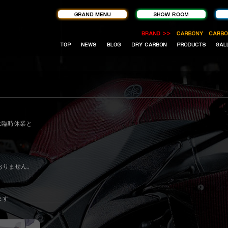
土は臨時休業と
おりません。
、
ます