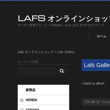
LAFS オンラインショッ
カーボン外装ブランド『Carbony』をはじめとする6つのブランド
ホーム
Lafs オンラインショップ
>
Lafs Gallery
キーワード検索
Lafs Galle
« back to album
新商品
HONDA
YZF-R6 '17 フ