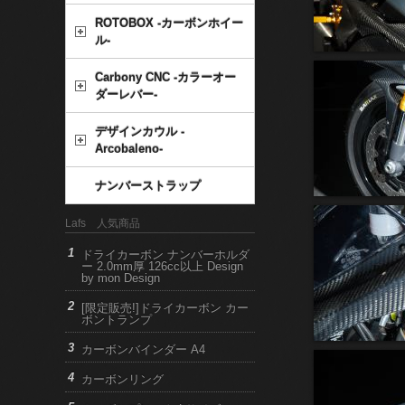
ROTOBOX -カーボンホイー
ル-
Carbony CNC -カラーオー
ダーレバー-
デザインカウル -
Arcobaleno-
ナンバーストラップ
Lafs 人気商品
ドライカーボン ナンバーホルダ
ー 2.0mm厚 126cc以上 Design
by mon Design
[限定販売!]ドライカーボン カー
ボントランプ
カーボンバインダー A4
カーボンリング