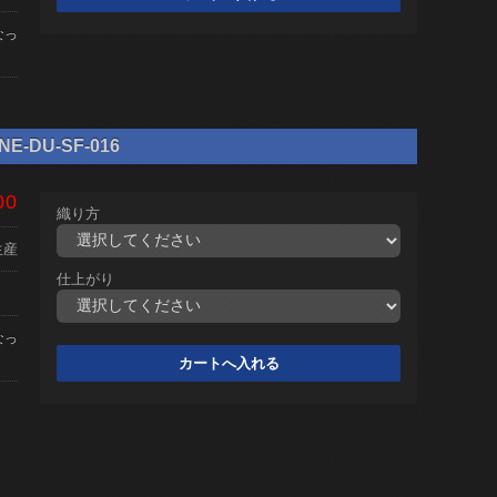
なっ
DU-SF-016
00
織り方
生産
仕上がり
なっ