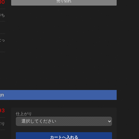
00
売り切れ
待ち
なっ
gn
93
仕上がり
有り