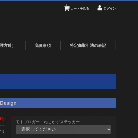
0
カートを見る
ログイン
護方針）
免責事項
特定商取引法の表記
Design
93
モトブロガー ねこかずステッカー
有り