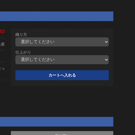
00
織り方
生産
仕上がり
なっ