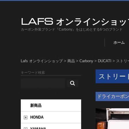
LAFS オンラインショッ
カーボン外装ブランド『Carbony』をはじめとする6つのブランド
ホーム
Lafs オンラインショップ
>
商品
>
Carbony
>
DUCATI
>
ストリー
キーワード検索
ストリート
ドライカーボン ナン
新商品
HONDA