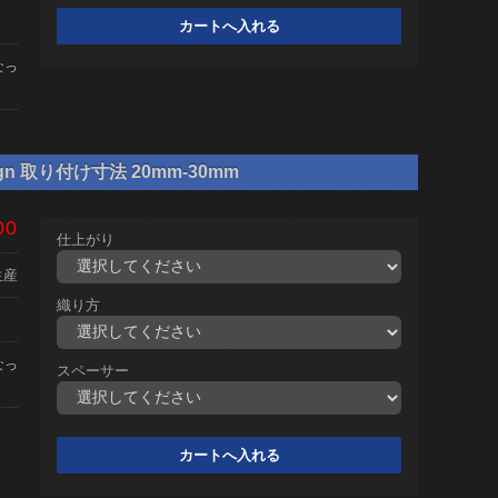
なっ
gn 取り付け寸法 20mm-30mm
00
仕上がり
生産
織り方
なっ
スペーサー