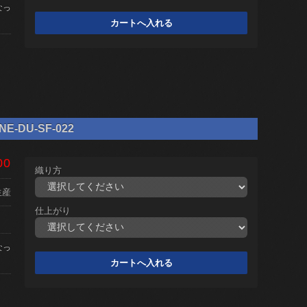
なっ
DU-SF-022
00
織り方
生産
仕上がり
なっ