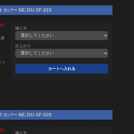
ー NE-DU-SF-019
00
織り方
生産
仕上がり
なっ
ー NE-DU-SF-020
00
織り方