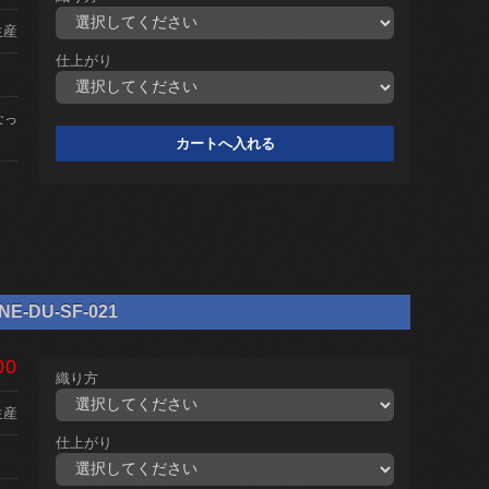
生産
仕上がり
なっ
DU-SF-021
00
織り方
生産
仕上がり