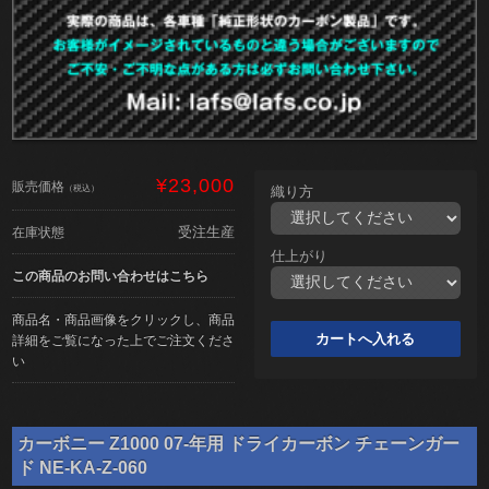
¥23,000
販売価格
（税込）
織り方
受注生産
在庫状態
仕上がり
この商品のお問い合わせはこちら
商品名・商品画像をクリックし、商品
詳細をご覧になった上でご注文くださ
い
カーボニー Z1000 07-年用 ドライカーボン チェーンガー
ド NE-KA-Z-060