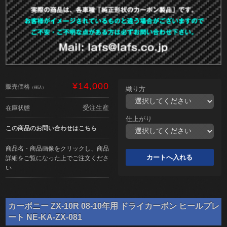
¥14,000
販売価格
（税込）
織り方
受注生産
在庫状態
仕上がり
この商品のお問い合わせはこちら
商品名・商品画像をクリックし、商品
詳細をご覧になった上でご注文くださ
い
カーボニー ZX-10R 08-10年用 ドライカーボン ヒールプレ
ート NE-KA-ZX-081