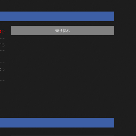
00
売り切れ
待ち
なっ