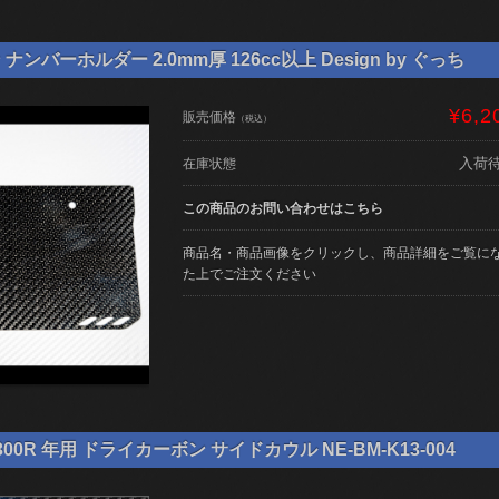
ンバーホルダー 2.0mm厚 126cc以上 Design by ぐっち
¥6,2
販売価格
（税込）
入荷
在庫状態
この商品のお問い合わせはこちら
商品名・商品画像をクリックし、商品詳細をご覧に
た上でご注文ください
00R 年用 ドライカーボン サイドカウル NE-BM-K13-004