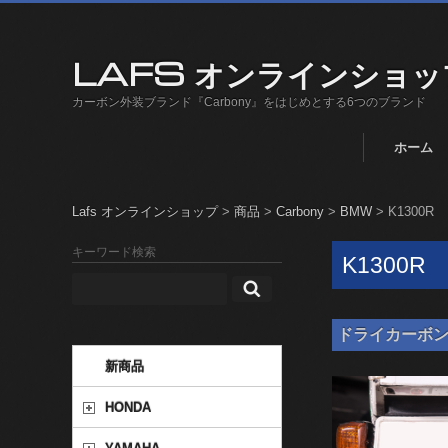
LAFS オンラインショッ
カーボン外装ブランド『Carbony』をはじめとする6つのブランド
ホーム
Lafs オンラインショップ
>
商品
>
Carbony
>
BMW
>
K1300R
キーワード検索
K1300R
ドライカーボン ナン
新商品
HONDA