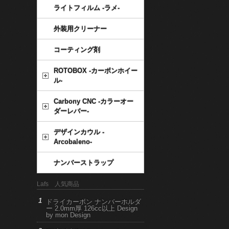
ライトフィルム -ラメ-
外装用クリーナー
コーティング剤
ROTOBOX -カーボンホイー
ル-
Carbony CNC -カラーオー
ダーレバー-
デザインカウル -
Arcobaleno-
ナンバーストラップ
Lafs 人気商品
ドライカーボン ナンバーホルダ
ー 2.0mm厚 126cc以上 Design
by mon Design