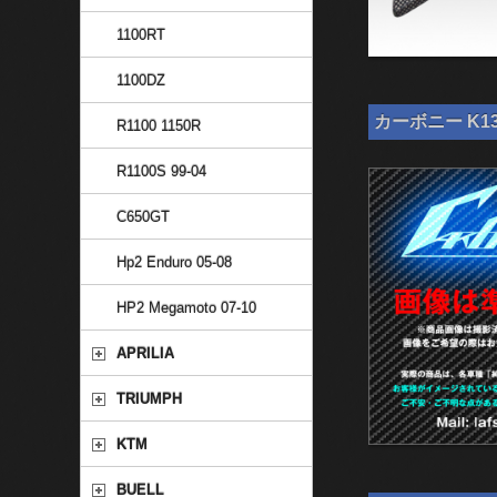
1100RT
1100DZ
カーボニー K13
R1100 1150R
R1100S 99-04
C650GT
Hp2 Enduro 05-08
HP2 Megamoto 07-10
APRILIA
TRIUMPH
KTM
BUELL