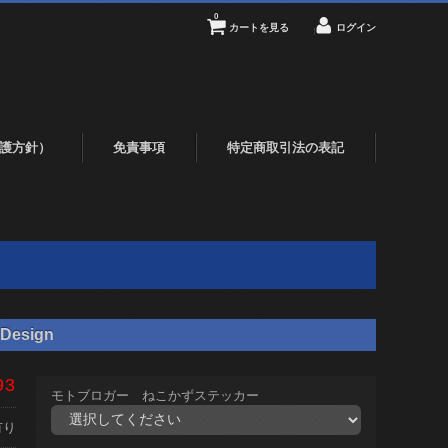
0
カートを見る
ログイン
護方針）
免責事項
特定商取引法の表記
Design
93
モトブロガー ねこかずステッカー
有り