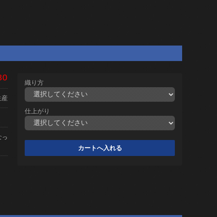
80
織り方
生産
仕上がり
なっ