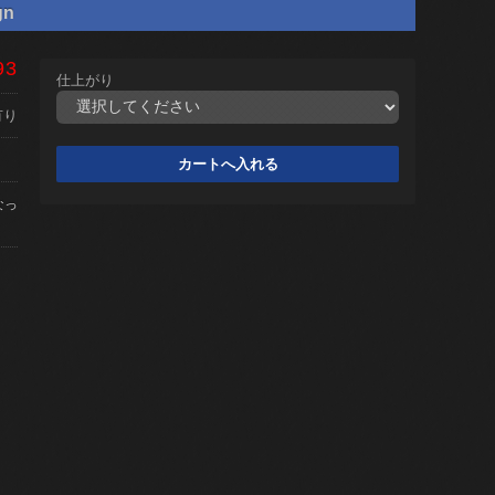
gn
93
仕上がり
有り
なっ