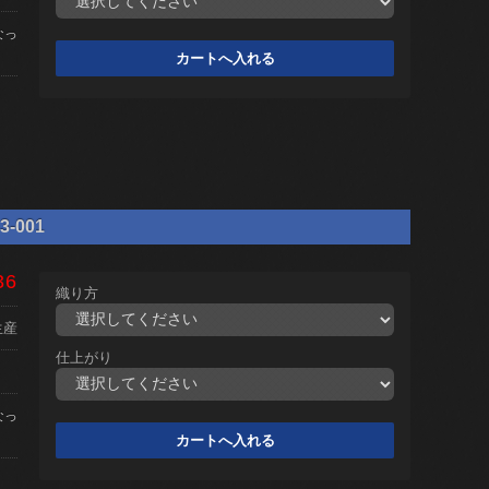
なっ
-001
36
織り方
生産
仕上がり
なっ