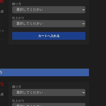
80
織り方
生産
仕上がり
なっ
5
72
織り方
生産
仕上がり