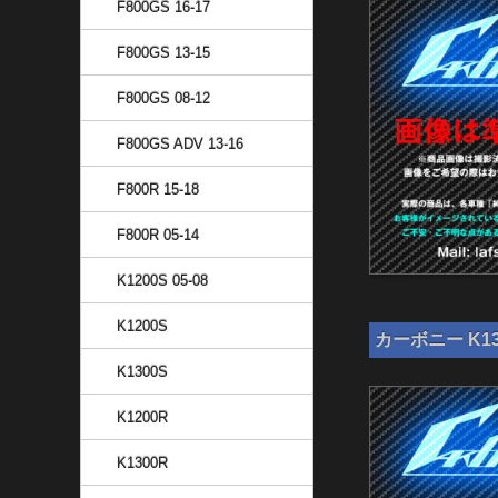
F800GS 16-17
F800GS 13-15
F800GS 08-12
F800GS ADV 13-16
F800R 15-18
F800R 05-14
K1200S 05-08
K1200S
カーボニー K13
K1300S
K1200R
K1300R