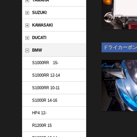
YAMAHA
SUZUKI
KAWASAKI
DUCATI
ドライカーボン 汎
BMW
S1000RR 15-
S1000RR 12-14
S1000RR 10-11
S1000R 14-16
HP4 12-
R1200R 15