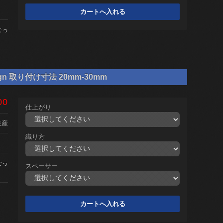
なっ
gn 取り付け寸法 20mm-30mm
00
仕上がり
生産
織り方
なっ
スペーサー