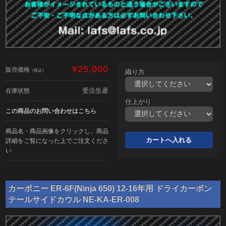
¥25,000
販売価格
（税込）
織り方
受注生産
在庫状態
仕上がり
この商品のお問い合わせはこちら
商品名・商品画像をクリックし、商品
詳細をご覧になった上でご注文くださ
い
カーボニー ER-6F(Ninja 650) 12-16年用 ドライカーボン
テールサイドカウル NE-KA-ER-008