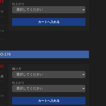
93
仕上がり
有り
なっ
O-178
00
織り方
生産
仕上がり
なっ