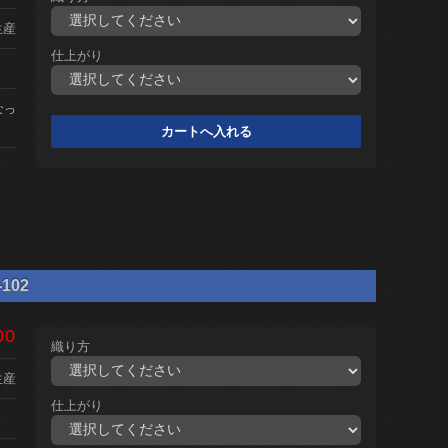
生産
仕上がり
なっ
102
00
織り方
生産
仕上がり