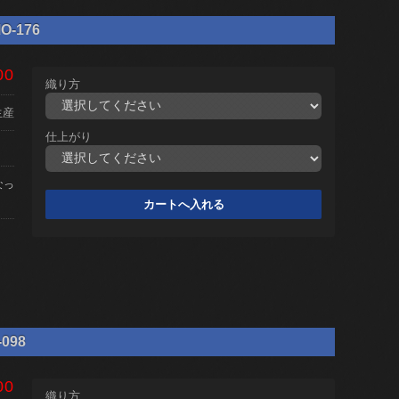
O-176
00
織り方
生産
仕上がり
なっ
098
00
織り方