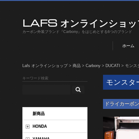
LAFS オンラインショッ
カーボン外装ブランド『Carbony』をはじめとする6つのブランド
ホーム
Lafs オンラインショップ
>
商品
>
Carbony
>
DUCATI
>
モンスター
キーワード検索
モンスター 6
ドライカーボン ナン
新商品
HONDA