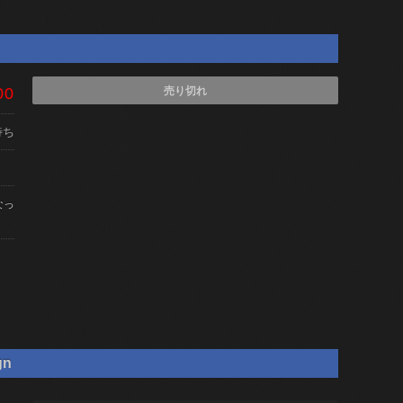
00
売り切れ
待ち
なっ
gn