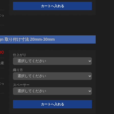
なっ
gn 取り付け寸法 20mm-30mm
00
仕上がり
生産
織り方
なっ
スペーサー