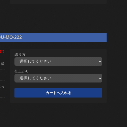
-MO-222
00
織り方
生産
仕上がり
なっ