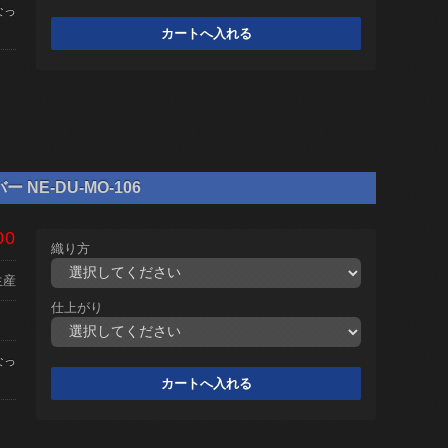
なっ
 NE-DU-MO-106
00
織り方
生産
仕上がり
なっ