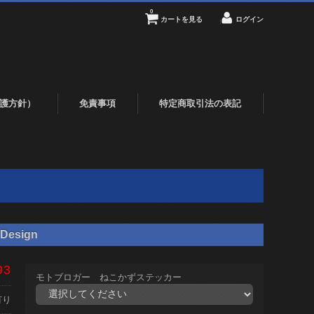
0
カートを見る
ログイン
護方針）
免責事項
特定商取引法の表記
Design
93
モトブロガー ねこかずステッカー
有り