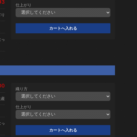
93
仕上がり
有り
なっ
00
織り方
生産
仕上がり
なっ