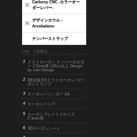
Carbony CNC -カラーオー
ダーレバー-
デザインカウル -
Arcobaleno-
ナンバーストラップ
Lafs 人気商品
ドライカーボン ナンバーホルダ
ー 2.0mm厚 126cc以上 Design
by mon Design
[限定販売!]ドライカーボン カー
ボントランプ
カーボンバインダー A4
カーボンリング
カーボンプレート Lサイズ
0.3mm厚
3Dカーボンシート