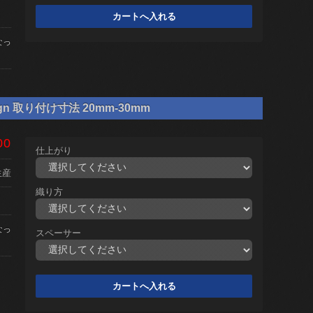
なっ
gn 取り付け寸法 20mm-30mm
00
仕上がり
生産
織り方
なっ
スペーサー