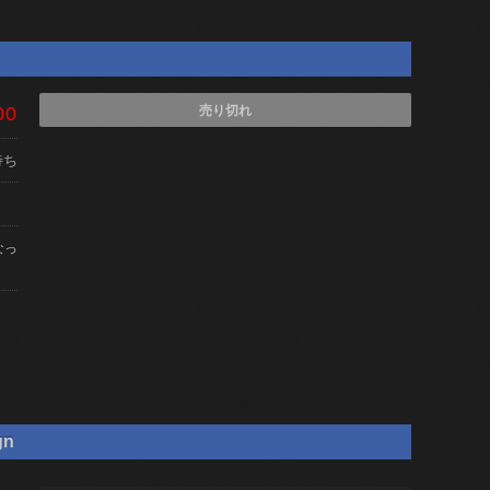
00
売り切れ
待ち
なっ
gn