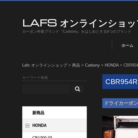
LAFS オンラインショッ
カーボン外装ブランド『Carbony』をはじめとする6つのブランド
ホーム
Lafs オンラインショップ
>
商品
>
Carbony
>
HONDA
>
CBR954
キーワード検索
CBR954R
ドライカーボン ナン
新商品
HONDA