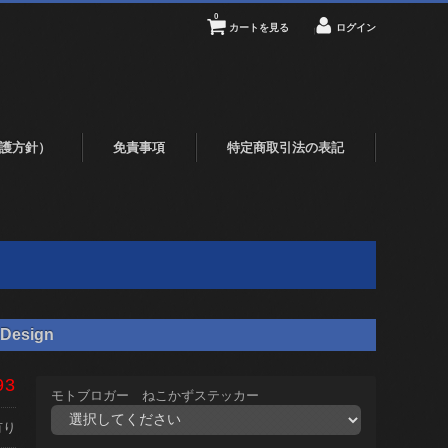
0
カートを見る
ログイン
護方針）
免責事項
特定商取引法の表記
Design
93
モトブロガー ねこかずステッカー
有り