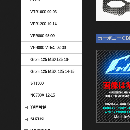
07-10
VTR1000 00-05
VFR1200 10-14
VFR800 98-09
カーボニー CBR
VFR800 VTEC 02-09
Grom 125 MSX125 16-
Grom 125 MSX 125 14-15
ST1300
NC700X 12-15
YAMAHA
SUZUKI