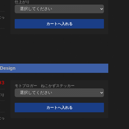
仕上がり
なっ
Design
93
モトブロガー ねこかずステッカー
有り
なっ