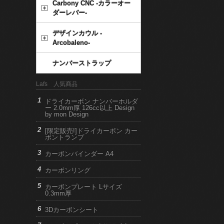
Carbony CNC -カラーオー
ダーレバー-
デザインカウル -
Arcobaleno-
ナンバーストラップ
Lafs 人気商品
ドライカーボン ナンバーホルダ
ー 2.0mm厚 126cc以上 Design
by mon Design
[限定販売!]ドライカーボン カー
ボントランプ
カーボンバインダー A4
カーボンリング
カーボンプレート Lサイズ
0.3mm厚
3Dカーボンシート