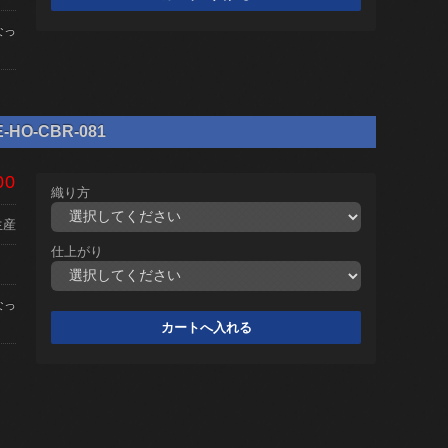
なっ
HO-CBR-081
00
織り方
生産
仕上がり
なっ