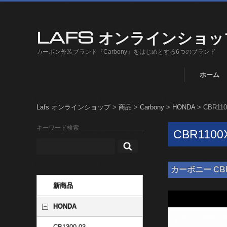
LAFS オンラインショッ
カーボン外装ブランド『Carbony』をはじめとする6つのブランド
ホーム
Lafs オンラインショップ
>
商品
>
Carbony
>
HONDA
>
CBR110
キーワード検索
CBR1100X
カーボニー CB
新商品
HONDA