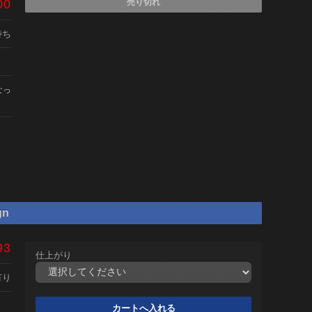
00
売り切れ
待ち
なっ
gn
93
仕上がり
有り