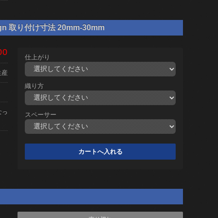
gn 取り付け寸法 20mm-30mm
00
仕上がり
生産
織り方
なっ
スペーサー