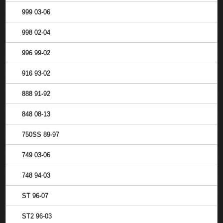
999 03-06
998 02-04
996 99-02
916 93-02
888 91-92
848 08-13
750SS 89-97
749 03-06
748 94-03
ST 96-07
ST2 96-03