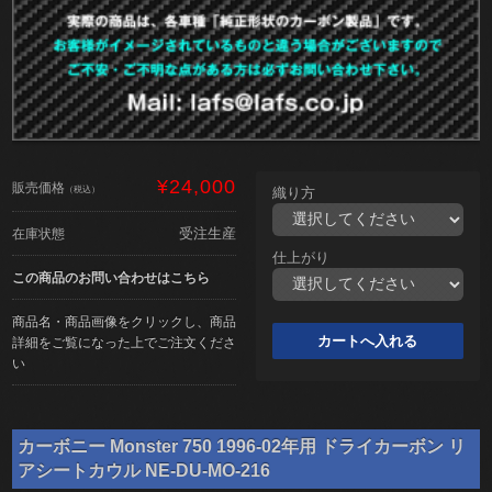
¥24,000
販売価格
（税込）
織り方
受注生産
在庫状態
仕上がり
この商品のお問い合わせはこちら
商品名・商品画像をクリックし、商品
詳細をご覧になった上でご注文くださ
い
カーボニー Monster 750 1996-02年用 ドライカーボン リ
アシートカウル NE-DU-MO-216