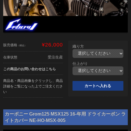
¥26,000
販売価格
（税込）
織り方
受注生産
在庫状態
仕上がり
この商品のお問い合わせはこちら
商品名・商品画像をクリックし、商品
詳細をご覧になった上でご注文くださ
い
カーボニー Grom125 MSX125 16-年用 ドライカーボン ラ
イトカバー NE-HO-MSX-005