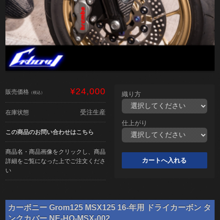
¥24,000
販売価格
（税込）
織り方
受注生産
在庫状態
仕上がり
この商品のお問い合わせはこちら
商品名・商品画像をクリックし、商品
詳細をご覧になった上でご注文くださ
い
カーボニー Grom125 MSX125 16-年用 ドライカーボン タ
ンクカバー NE-HO-MSX-002