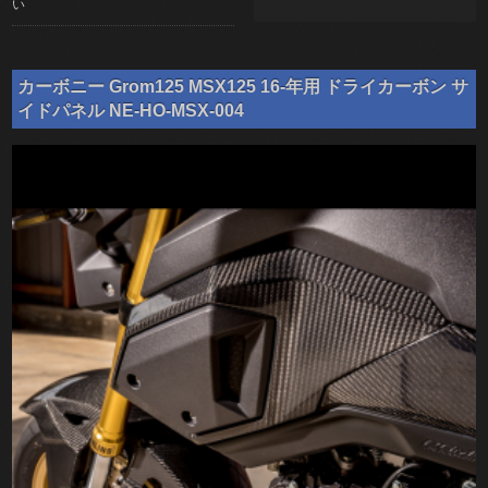
い
カーボニー Grom125 MSX125 16-年用 ドライカーボン サ
イドパネル NE-HO-MSX-004