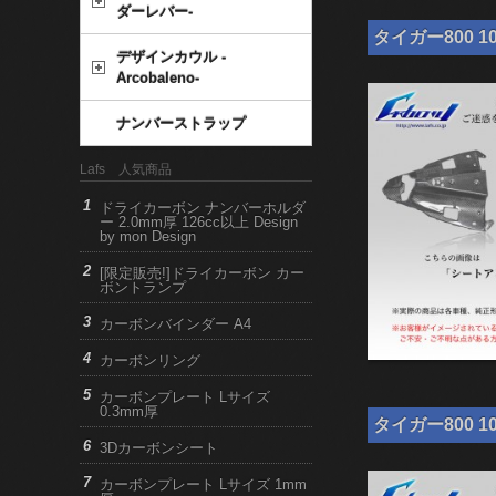
ダーレバー-
タイガー800 1
デザインカウル -
Arcobaleno-
ナンバーストラップ
Lafs 人気商品
ドライカーボン ナンバーホルダ
ー 2.0mm厚 126cc以上 Design
by mon Design
[限定販売!]ドライカーボン カー
ボントランプ
カーボンバインダー A4
カーボンリング
カーボンプレート Lサイズ
0.3mm厚
タイガー800 1
3Dカーボンシート
カーボンプレート Lサイズ 1mm