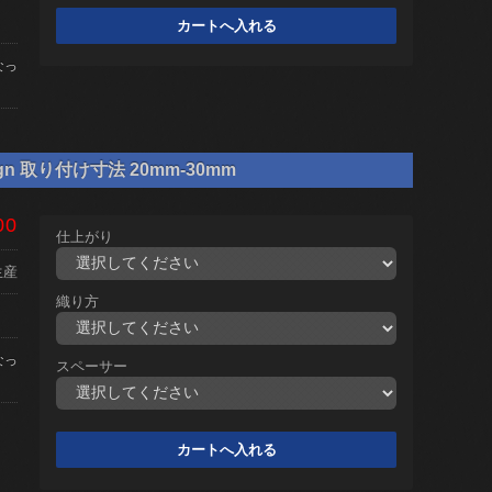
なっ
gn 取り付け寸法 20mm-30mm
00
仕上がり
生産
織り方
なっ
スペーサー