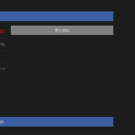
00
売り切れ
待ち
なっ
gn