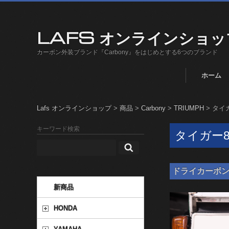
LAFS オンラインショッ
カーボン外装ブランド『Carbony』をはじめとする6つのブランド
ホーム
Lafs オンラインショップ
>
商品
>
Carbony
>
TRIUMPH
>
タイガ
キーワード検索
タイガー80
ドライカーボン ナン
新商品
HONDA