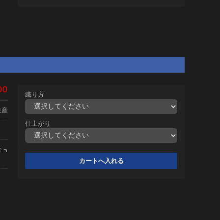
00
織り方
生産
仕上がり
なっ