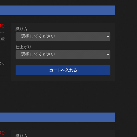
00
織り方
生産
仕上がり
なっ
00
織り方