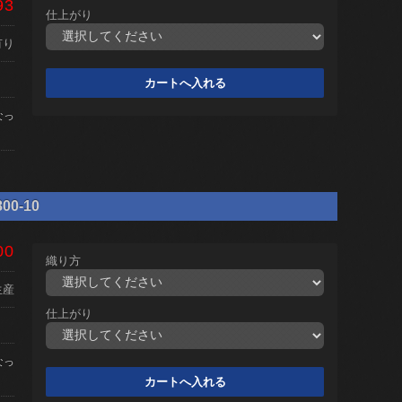
93
仕上がり
有り
なっ
0-10
00
織り方
生産
仕上がり
なっ