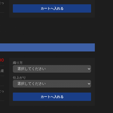
なっ
00
織り方
生産
仕上がり
なっ