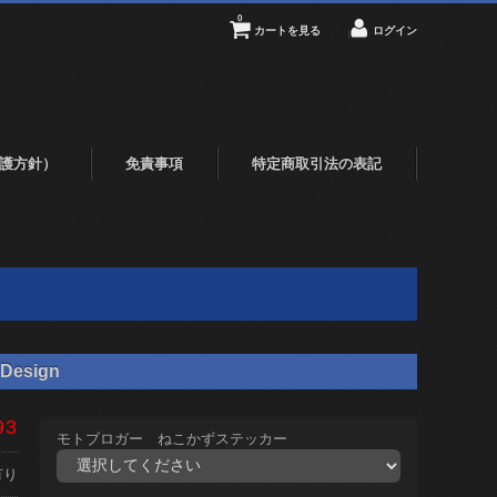
0
カートを見る
ログイン
護方針）
免責事項
特定商取引法の表記
Design
93
モトブロガー ねこかずステッカー
有り