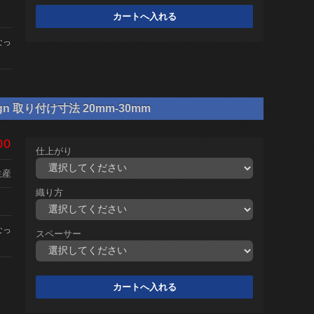
なっ
gn 取り付け寸法 20mm-30mm
00
仕上がり
生産
織り方
なっ
スペーサー