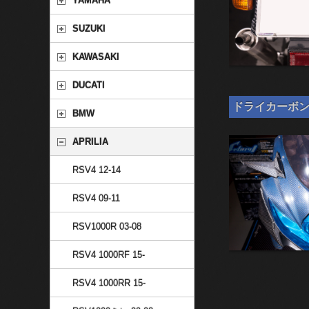
YAMAHA
SUZUKI
KAWASAKI
DUCATI
ドライカーボン 汎
BMW
APRILIA
RSV4 12-14
RSV4 09-11
RSV1000R 03-08
RSV4 1000RF 15-
RSV4 1000RR 15-