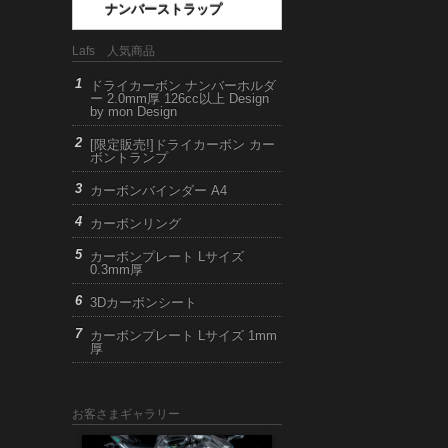
ナンバーストラップ
Lafs 人気商品
ドライカーボン ナンバーホルダ
ー 2.0mm厚 126cc以上 Design
by mon Design
[限定販売!]ドライカーボン カー
ボントランプ
カーボンバインダー A4
カーボンリング
カーボンプレート Lサイズ
0.3mm厚
3Dカーボンシート
カーボンプレート Lサイズ 1mm
厚
お客さまギャラリー