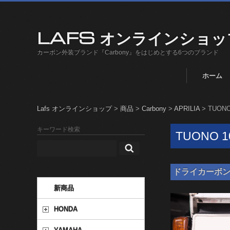
LAFS オンラインショッ
カーボン外装ブランド『Carbony』をはじめとする6つのブランド
ホーム
Lafs オンラインショップ
>
商品
>
Carbony
>
APRILIA
>
TUONO
キーワード検索
TUONO 1
ドライカーボン ナン
新商品
HONDA