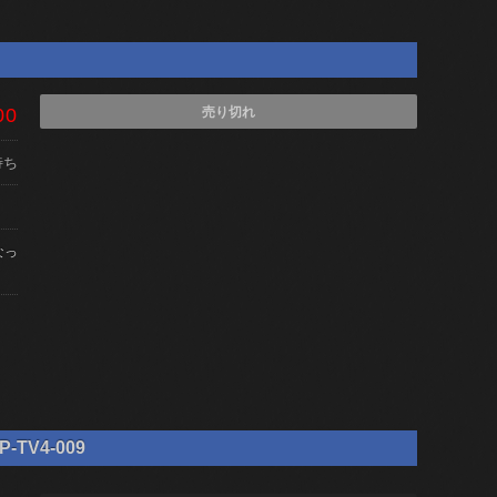
00
売り切れ
待ち
なっ
TV4-009