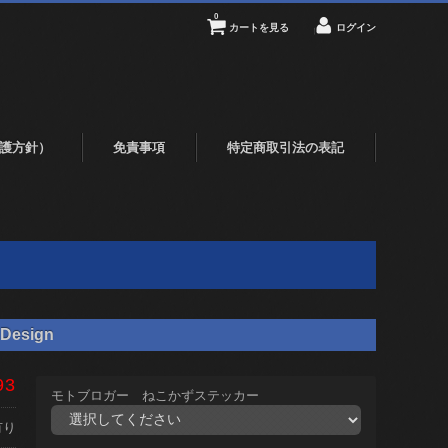
0
カートを見る
ログイン
護方針）
免責事項
特定商取引法の表記
Design
93
モトブロガー ねこかずステッカー
有り