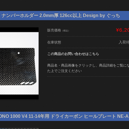
ンバーホルダー 2.0mm厚 126cc以上 Design by ぐっち
¥6,2
販売価格
（税込）
入荷
在庫状態
この商品のお問い合わせはこちら
商品名・商品画像をクリックし、商品詳細をご覧に
た上でご注文ください
NO 1000 V4 11-14年用 ドライカーボン ヒールプレート NE-AP-