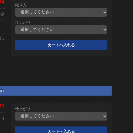
04
織り方
生産
仕上がり
なっ
gn
93
仕上がり
有り