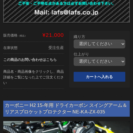
¥21,000
販売価格
（税込）
織り方
受注生産
在庫状態
仕上がり
この商品のお問い合わせはこちら
商品名・商品画像をクリックし、商品
詳細をご覧になった上でご注文くださ
い
カーボニー H2 15-年用 ドライカーボン スイングアーム＆
リアスプロケットプロテクター NE-KA-ZX-035