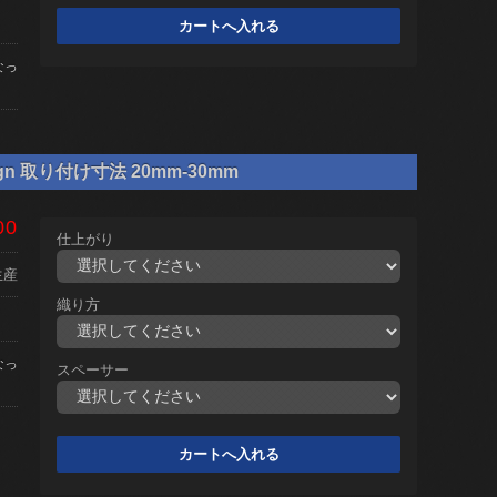
なっ
gn 取り付け寸法 20mm-30mm
00
仕上がり
生産
織り方
なっ
スペーサー