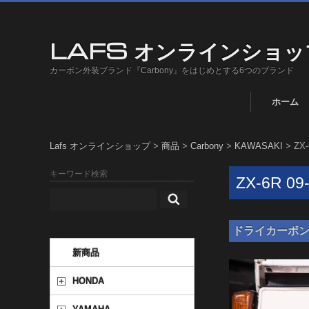
LAFS オンラインショッ
カーボン外装ブランド『Carbony』をはじめとする6つのブランド
ホーム
Lafs オンラインショップ
>
商品
>
Carbony
>
KAWASAKI
>
ZX-
キーワード検索
ZX-6R 09
ドライカーボン ナン
新商品
HONDA