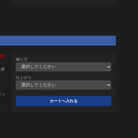
00
織り方
生産
仕上がり
なっ