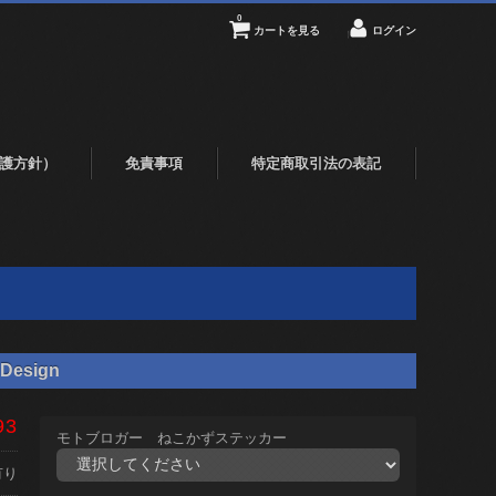
0
カートを見る
ログイン
護方針）
免責事項
特定商取引法の表記
Design
93
モトブロガー ねこかずステッカー
有り