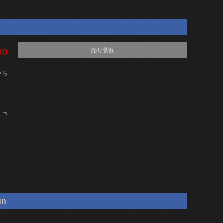
00
売り切れ
待ち
なっ
gn