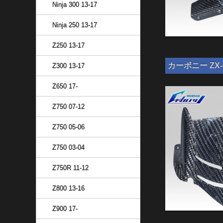
Ninja 300 13-17
Ninja 250 13-17
Z250 13-17
カーボニー ZX-
Z300 13-17
Z650 17-
Z750 07-12
Z750 05-06
Z750 03-04
Z750R 11-12
Z800 13-16
Z900 17-