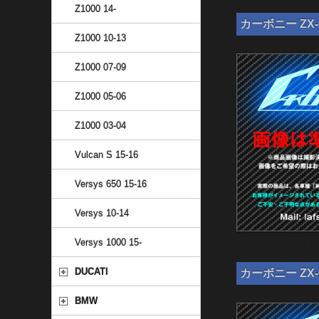
Z1000 14-
カーボニー ZX-
Z1000 10-13
Z1000 07-09
Z1000 05-06
Z1000 03-04
Vulcan S 15-16
Versys 650 15-16
Versys 10-14
Versys 1000 15-
DUCATI
カーボニー ZX-
BMW