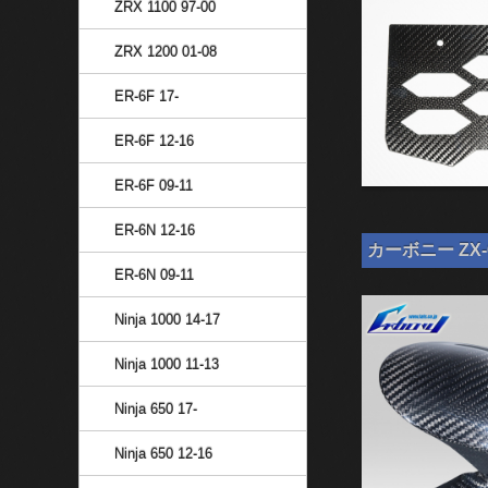
ZRX 1100 97-00
ZRX 1200 01-08
ER-6F 17-
ER-6F 12-16
ER-6F 09-11
ER-6N 12-16
カーボニー ZX-
ER-6N 09-11
Ninja 1000 14-17
Ninja 1000 11-13
Ninja 650 17-
Ninja 650 12-16