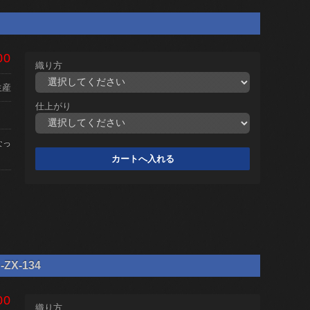
00
織り方
生産
仕上がり
なっ
X-134
00
織り方