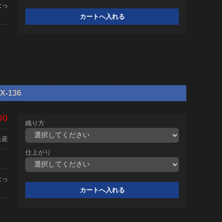
なっ
-136
00
織り方
生産
仕上がり
なっ