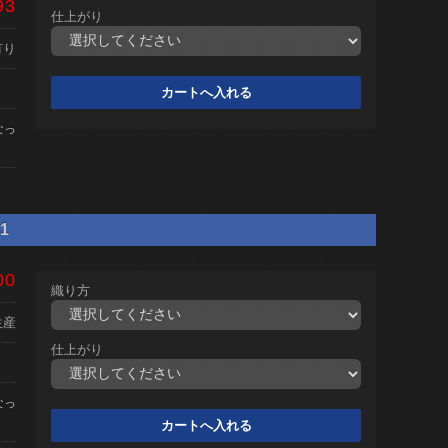
93
仕上がり
有り
なっ
1
00
織り方
生産
仕上がり
なっ