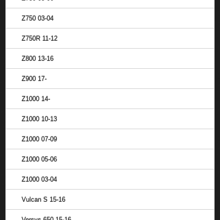
Z750 03-04
Z750R 11-12
Z800 13-16
Z900 17-
Z1000 14-
Z1000 10-13
Z1000 07-09
Z1000 05-06
Z1000 03-04
Vulcan S 15-16
Versys 650 15-16