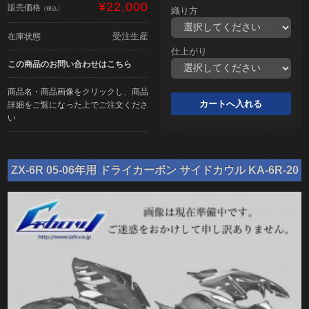
¥22,000
販売価格
（税込）
織り方
受注生産
在庫状態
仕上がり
この商品のお問い合わせはこちら
商品名・商品画像をクリックし、商品
詳細をご覧になった上でご注文くださ
い
ZX-6R 05-06年用 ドライカーボン サイドカウル KA-6R-20