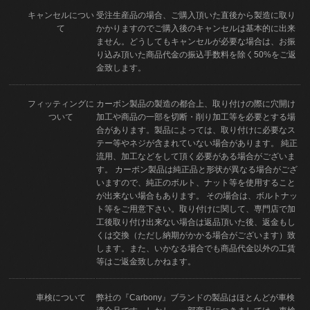
キャンセルについ
受注生産品の場合、ご購入頂いた直後から製造に取り
て
かかりますのでご購入後のキャンセルは基本的に出来
ません。どうしてもキャンセルが必要な場合は、お振
り込み頂いた商品代金の振込手数料を除く50%をご返
金致します。
フィッティングに
カーボン製品の製造の都合上、取り付けの際に穴開け
ついて
加工や商品の一部を切断・削り加工等を必要とする場
合があります。製品によっては、取り付けに必要なス
テー等やネジが含まれていない場合があります。 純正
流用、加工などをして頂く必要がある場合がございま
す。 カーボン製品は純正品と形状が異なる場合がござ
いますので、純正のボルト、ナット等を使用すること
が出来ない場合もあります。 その場合は、ボルトナッ
ト等をご用意下さい。取り付けに関して、専門店で加
工後取り付け出来ない場合は返品頂いた後、返金もし
くは交換（ただし納期がかかる場合がございます）致
します。また、いかなる場合でも商品代金以外の工賃
等はご返金致しかねます。
車検について
弊社の『Carbony』ブランドの製品はほとんどが車検