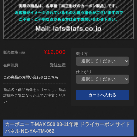
¥12,000
販売価格
（税込）
織り方
受注生産
在庫状態
仕上がり
この商品のお問い合わせはこちら
商品名・商品画像をクリックし、商品
詳細をご覧になった上でご注文くださ
い
カーボニー T-MAX 500 08-11年用 ドライカーボン サイド
パネル NE-YA-TM-062