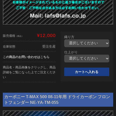
¥12,000
販売価格
（税込）
織り方
受注生産
在庫状態
仕上がり
この商品のお問い合わせはこちら
商品名・商品画像をクリックし、商品
詳細をご覧になった上でご注文くださ
い
カーボニー T-MAX 500 08-11年用 ドライカーボン フロン
トフェンダー NE-YA-TM-055