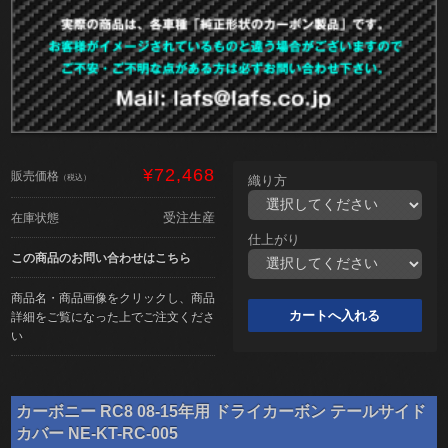
¥72,468
販売価格
（税込）
織り方
受注生産
在庫状態
仕上がり
この商品のお問い合わせはこちら
商品名・商品画像をクリックし、商品
詳細をご覧になった上でご注文くださ
い
カーボニー RC8 08-15年用 ドライカーボン テールサイド
カバー NE-KT-RC-005