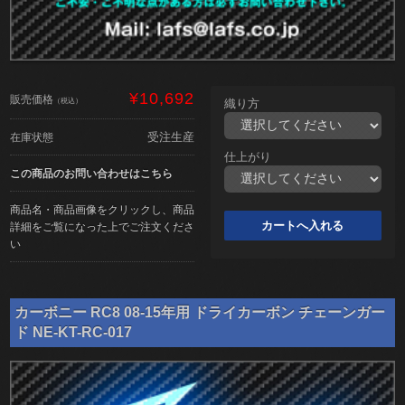
¥10,692
販売価格
（税込）
織り方
受注生産
在庫状態
仕上がり
この商品のお問い合わせはこちら
商品名・商品画像をクリックし、商品
詳細をご覧になった上でご注文くださ
い
カーボニー RC8 08-15年用 ドライカーボン チェーンガー
ド NE-KT-RC-017