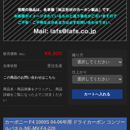
¥9,900
販売価格
（税込）
織り方
受注生産
在庫状態
仕上がり
この商品のお問い合わせはこちら
商品名・商品画像をクリックし、商品
詳細をご覧になった上でご注文くださ
い
カーボニー F4 1000S 04-06年用 ドライカーボン コンソー
ルパネル NE-MV-F4-220