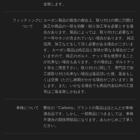
金致します。
フィッティングに
カーボン製品の製造の都合上、取り付けの際に穴開け
ついて
加工や商品の一部を切断・削り加工等を必要とする場
合があります。製品によっては、取り付けに必要なス
テー等やネジが含まれていない場合があります。 純正
流用、加工などをして頂く必要がある場合がございま
す。 カーボン製品は純正品と形状が異なる場合がござ
いますので、純正のボルト、ナット等を使用すること
が出来ない場合もあります。 その場合は、ボルトナッ
ト等をご用意下さい。取り付けに関して、専門店で加
工後取り付け出来ない場合は返品頂いた後、返金もし
くは交換（ただし納期がかかる場合がございます）致
します。また、いかなる場合でも商品代金以外の工賃
等はご返金致しかねます。
車検について
弊社の『Carbony』ブランドの製品はほとんどが車検
適合品です。しかし、一部商品につきましては、車検
不適合の競技用部品になります。あらかじめご了承く
ださい。