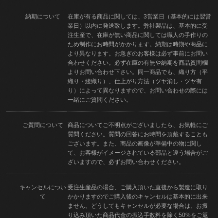
納期について
在庫が有る商品に関しては、3営業日（基本的には翌営
業日）以内に発送致します。弊社製品は、基本的に受
注生産で、在庫が無い商品に関しては職人の手作りの
ため制作にお時間がかかります。納期は時期や商品に
より異なります。お急ぎのお客様は必ず事前にお問い
合わせください。必ず在庫の有無や納期を商品質問欄
よりお問い合わせ下さい。同一商品でも、織り方（平
織り・綾織り）、仕上がり方法（ツヤ消し・ツヤ有
り）によって異なりますので、お問い合わせの際には
一緒にご質問ください。
ご質問について
商品についてご不明点がございましたら、お気軽にご
質問ください。質問の回答にお時間を頂戴することも
ございます。また、商品の画像が準備中の物に関し
て、お客様がイメージされている部品と違う場合がご
ざいますので、必ずお問い合わせください。
キャンセルについ
受注生産品の場合、ご購入頂いた直後から製造に取り
て
かかりますのでご購入後のキャンセルは基本的に出来
ません。どうしてもキャンセルが必要な場合は、お振
り込み頂いた商品代金の振込手数料を除く50%をご返