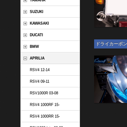
YAMAHA
SUZUKI
KAWASAKI
DUCATI
ドライカーボン 汎
BMW
APRILIA
RSV4 12-14
RSV4 09-11
RSV1000R 03-08
RSV4 1000RF 15-
RSV4 1000RR 15-