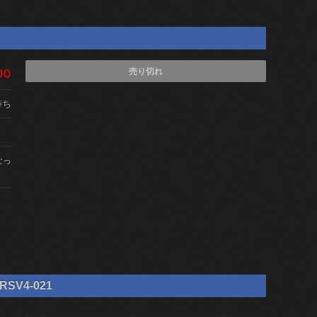
00
売り切れ
待ち
なっ
SV4-021