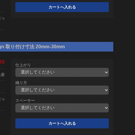
なっ
gn 取り付け寸法 20mm-30mm
00
仕上がり
生産
織り方
なっ
スペーサー