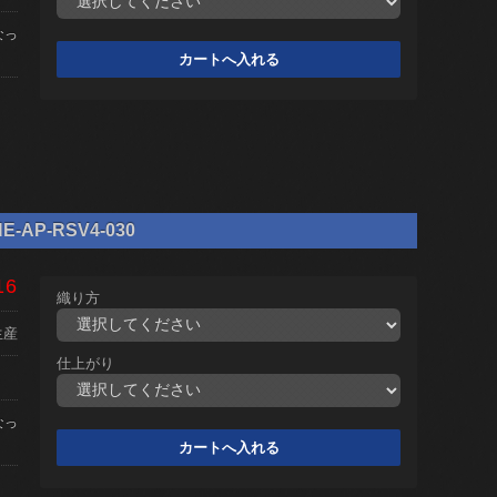
なっ
AP-RSV4-030
16
織り方
生産
仕上がり
なっ