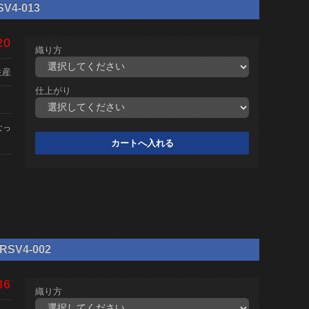
V4-013
20
織り方
生産
仕上がり
なっ
SV4-002
36
織り方