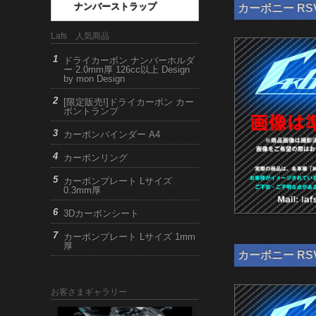
ナンバーストラップ
カーボニー RSV
Lafs 人気商品
ドライカーボン ナンバーホルダ
ー 2.0mm厚 126cc以上 Design
by mon Design
[限定販売!]ドライカーボン カー
ボントランプ
カーボンバインダー A4
カーボンリング
カーボンプレート Lサイズ
0.3mm厚
3Dカーボンシート
カーボンプレート Lサイズ 1mm
厚
カーボニー RSV
お客さまギャラリー