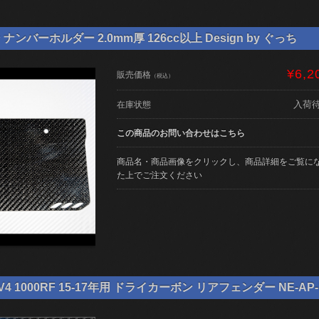
ンバーホルダー 2.0mm厚 126cc以上 Design by ぐっち
¥6,2
販売価格
（税込）
入荷
在庫状態
この商品のお問い合わせはこちら
商品名・商品画像をクリックし、商品詳細をご覧に
た上でご注文ください
4 1000RF 15-17年用 ドライカーボン リアフェンダー NE-AP-R