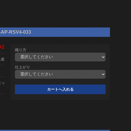
P-RSV4-033
92
織り方
生産
仕上がり
なっ