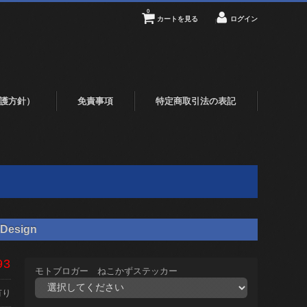
0
カートを見る
ログイン
護方針）
免責事項
特定商取引法の表記
Design
93
モトブロガー ねこかずステッカー
有り