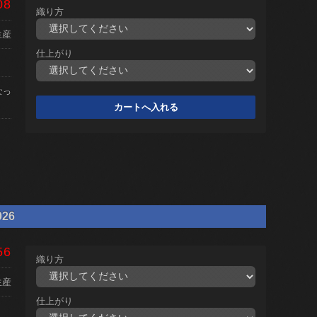
08
織り方
生産
仕上がり
なっ
26
56
織り方
生産
仕上がり