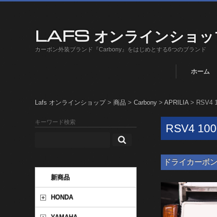
LAFS オンラインショッ
カーボン外装ブランド『Carbony』をはじめとする6つのブランド
ホーム
Lafs オンラインショップ
>
商品
>
Carbony
>
APRILIA
>
RSV4 1
キーワード検索
RSV4 100
ドライカーボン ナン
新商品
HONDA