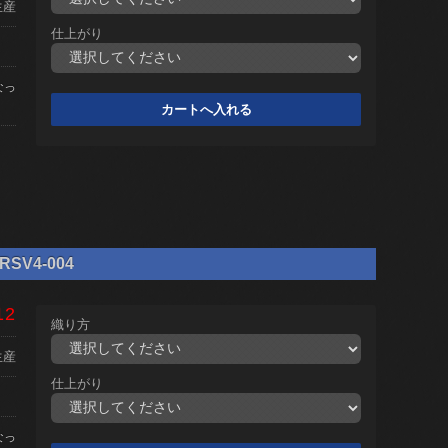
生産
仕上がり
なっ
SV4-004
12
織り方
生産
仕上がり
なっ