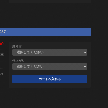
037
00
織り方
生産
仕上がり
なっ