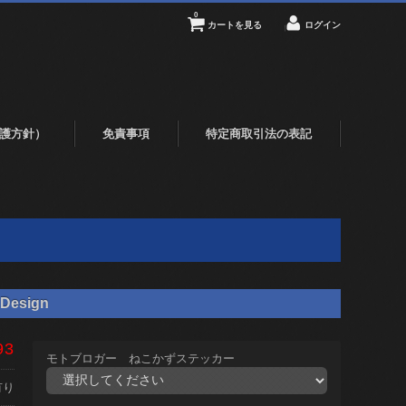
0
カートを見る
ログイン
護方針）
免責事項
特定商取引法の表記
Design
93
モトブロガー ねこかずステッカー
有り