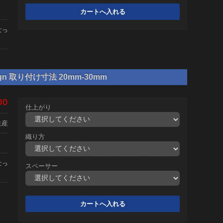
なっ
gn 取り付け寸法 20mm-30mm
00
仕上がり
生産
織り方
なっ
スペーサー