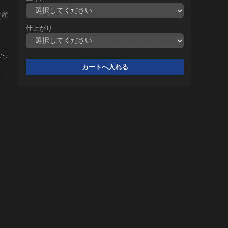
生産
仕上がり
なっ