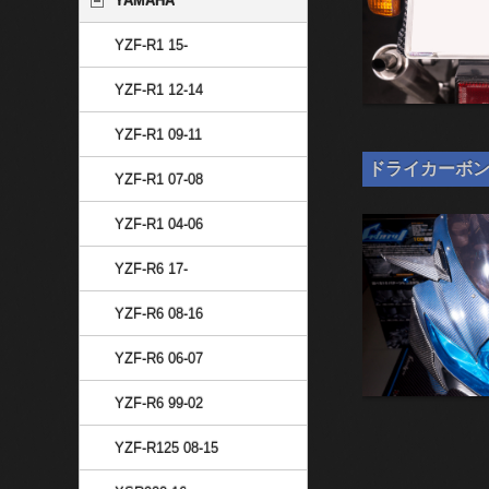
YAMAHA
YZF-R1 15-
YZF-R1 12-14
YZF-R1 09-11
ドライカーボン 汎
YZF-R1 07-08
YZF-R1 04-06
YZF-R6 17-
YZF-R6 08-16
YZF-R6 06-07
YZF-R6 99-02
YZF-R125 08-15