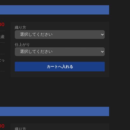
00
織り方
生産
仕上がり
なっ
00
織り方