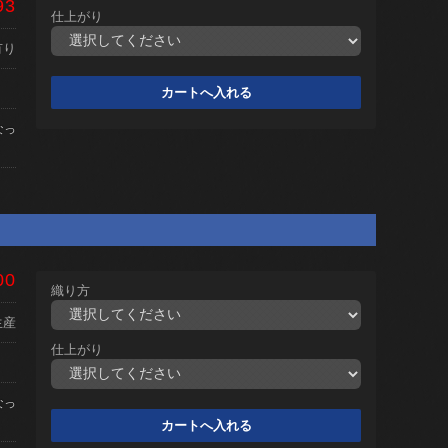
93
仕上がり
有り
なっ
00
織り方
生産
仕上がり
なっ