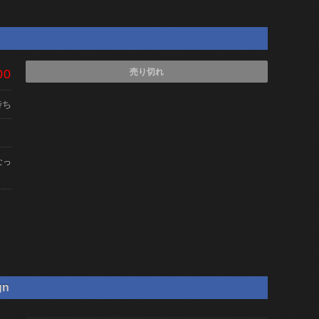
00
売り切れ
待ち
なっ
gn