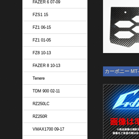
FAZER 6 07-09
FZS1 15
FZ1 06-15
FZ1 01-05
FZ8 10-13
FAZER 8 10-13
カーボニー MT-
Tenere
TDM 900 02-11
RZ250LC
RZ250R
VMAX1700 09-17