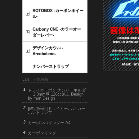
ROTOBOX -カーボンホイー
ル-
Carbony CNC -カラーオー
ダーレバー-
デザインカウル -
Arcobaleno-
ナンバーストラップ
Lafs 人気商品
ドライカーボン ナンバーホルダ
ー 2.0mm厚 126cc以上 Design
by mon Design
[限定販売!]ドライカーボン カー
ボントランプ
カーボンバインダー A4
カーボンリング