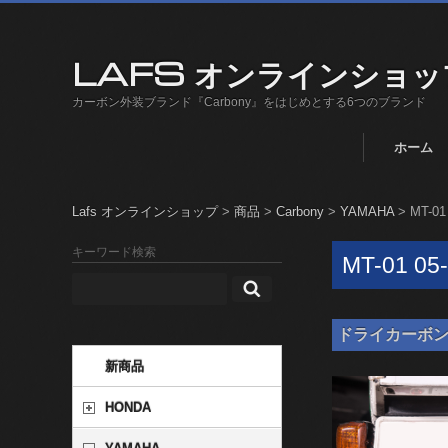
LAFS オンラインショッ
カーボン外装ブランド『Carbony』をはじめとする6つのブランド
ホーム
Lafs オンラインショップ
>
商品
>
Carbony
>
YAMAHA
>
MT-01
キーワード検索
MT-01 05
ドライカーボン ナン
新商品
HONDA