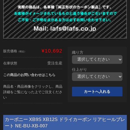
¥10,692
販売価格
（税込）
織り方
受注生産
在庫状態
仕上がり
この商品のお問い合わせはこちら
商品名・商品画像をクリックし、商品
詳細をご覧になった上でご注文くださ
い
カーボニー XB9S XB12S ドライカーボン リアヒールプレ
ート NE-BU-XB-007