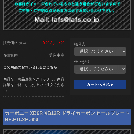
¥22,572
販売価格
（税込）
織り方
受注生産
在庫状態
仕上がり
この商品のお問い合わせはこちら
商品名・商品画像をクリックし、商品
詳細をご覧になった上でご注文くださ
い
カーボニー XB9R XB12R ドライカーボン ヒールプレート
NE-BU-XB-004