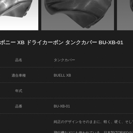
カーボニー XB ドライカーボン タンクカバー BU-XB-01
品名
タンクカバー
適合車種
BUELL XB
年式
品番
BU-XB-01
純正のデザインをそのままに、軽く、硬く、そし
飛行機などにも使われている、日本製(TORAY