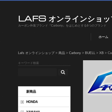
LAFS オンラインショッ
カーボン外装ブランド『Carbony』をはじめとする6つのブランド
ホーム
Lafs オンラインショップ
>
商品
>
Carbony
>
BUELL
>
XB
>
C
キーワード検索
新商品
HONDA