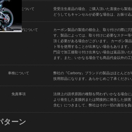
キャンセルについて
受受注生産品の場合、ご購入頂いた直後から製造
どうしてもキャンセルが必要な場合は、お振り込
フィッティングについて
カーボン製品の製造の都合上、取り付けの際に穴
す。製品によっては、取り付けに必要なステー等
頂く必要がある場合がございます。 カーボン製
ト等を使用することが出来ない場合もあります。
門店で加工後取り付け出来ない場合は返品頂いた
ます。また、いかなる場合でも商品代金以外の工
車検について
弊社の『Carbony』ブランドの製品はほとん
技用部品になります。あらかじめご了承ください
免責事項
法律上の請求原因の種類を問わずいかなる場合に
より発生した直接的または間接的に発生した損害
含む）につきまして、弊社はその一切の責任を負
パターン