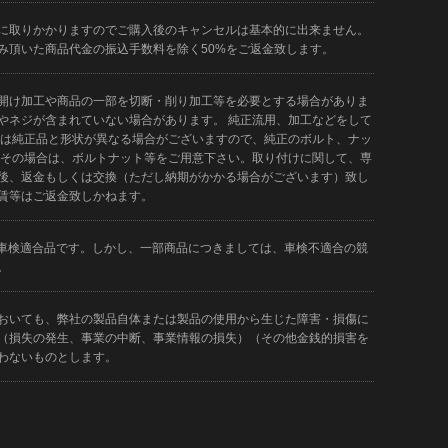
に取りかかりますのでご購入後のキャンセルは基本的に出来ません。
み頂いた商品代金の振込手数料を除く50%をご返金致します。
開け加工や商品の一部を切断・削り加工等を必要とする場合がありま
やネジが含まれていない場合があります。 純正流用、加工などをして
品は純正品と形状が異なる場合がございますので、純正のボルト、ナッ
 その場合は、ボルトナット等をご用意下さい。取り付けに関して、専
後、返金もしくは交換（ただし納期がかかる場合がございます）致し
賃等はご返金致しかねます。
どが車検適合品です。しかし、一部商品につきましては、車検不適合の競
。
おいても、弊社の製品自体または製品の使用から生じた障害・損傷に
（損失の発生、事業の中断、事業情報の損失）（その他金銭的損害を
わないものとします。