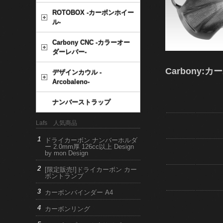
ROTOBOX -カーボンホイー
ル-
Carbony CNC -カラーオー
ダーレバー-
Carbony:
デザインカウル -
Arcobaleno-
ナンバーストラップ
Lafs 人気商品
ドライカーボン ナンバーホルダ
ー 2.0mm厚 126cc以上 Design
by mon Design
[限定販売!]ドライカーボン カー
ボントランプ
カーボンバインダー A4
カーボンリング