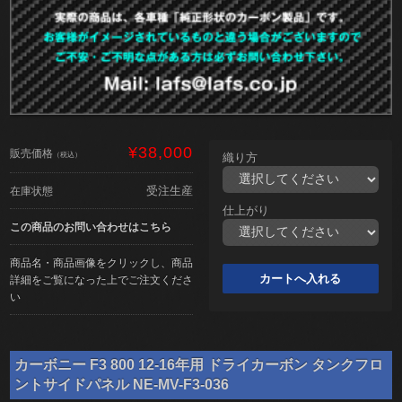
¥38,000
販売価格
（税込）
織り方
受注生産
在庫状態
仕上がり
この商品のお問い合わせはこちら
商品名・商品画像をクリックし、商品
詳細をご覧になった上でご注文くださ
い
カーボニー F3 800 12-16年用 ドライカーボン タンクフロ
ントサイドパネル NE-MV-F3-036