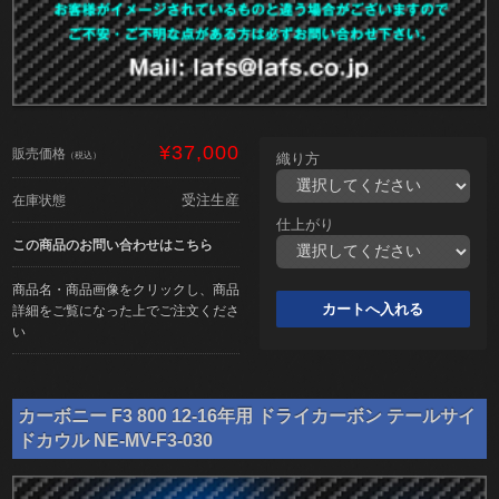
¥37,000
販売価格
（税込）
織り方
受注生産
在庫状態
仕上がり
この商品のお問い合わせはこちら
商品名・商品画像をクリックし、商品
詳細をご覧になった上でご注文くださ
い
カーボニー F3 800 12-16年用 ドライカーボン テールサイ
ドカウル NE-MV-F3-030