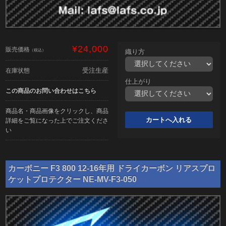
¥24,000
販売価格
（税込）
織り方
受注生産
在庫状態
仕上がり
この商品のお問い合わせはこちら
商品名・商品画像をクリックし、商品
詳細をご覧になった上でご注文くださ
い
カーボニー F3 800 12-16年用 ドライカーボン リアスプロ
ケットプロテクター NE-MV-F3-050