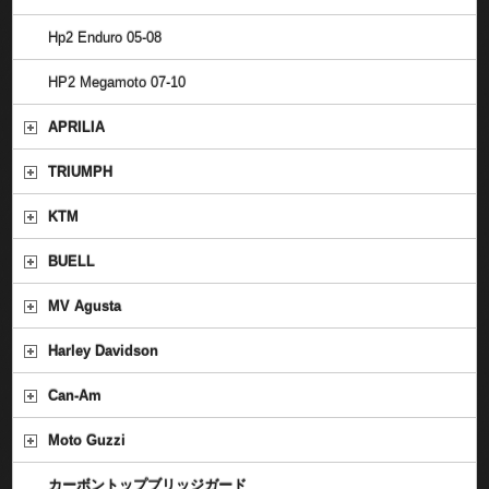
Hp2 Enduro 05-08
HP2 Megamoto 07-10
APRILIA
TRIUMPH
KTM
BUELL
MV Agusta
Harley Davidson
Can-Am
Moto Guzzi
カーボントップブリッジガード