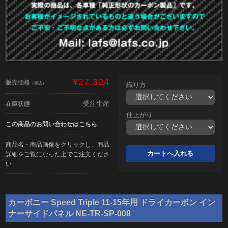
¥27,324
販売価格
（税込）
織り方
受注生産
在庫状態
仕上がり
この商品のお問い合わせはこちら
商品名・商品画像をクリックし、商品
詳細をご覧になった上でご注文くださ
い
カーボニー Speed Triple 11-15年用 ドライカーボン イン
ナーサイドパネル NE-TR-SP-008