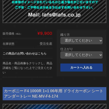
¥9,900
販売価格
（税込）
織り方
受注生産
在庫状態
仕上がり
この商品のお問い合わせはこちら
商品名・商品画像をクリックし、商品
詳細をご覧になった上でご注文くださ
い
カーボニー F4 1000R 1+1 06年用 ドライカーボン シート
アンダートレー NE-MV-F4-174