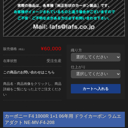
¥60,000
販売価格
（税込）
織り方
受注生産
在庫状態
仕上がり
この商品のお問い合わせはこちら
商品名・商品画像をクリックし、商品
詳細をご覧になった上でご注文くださ
い
カーボニー F4 1000R 1+1 06年用 ドライカーボン ラムエ
アダクト NE-MV-F4-208