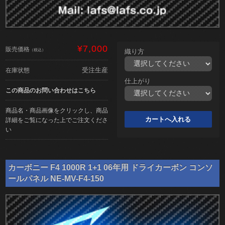
¥7,000
販売価格
（税込）
織り方
受注生産
在庫状態
仕上がり
この商品のお問い合わせはこちら
商品名・商品画像をクリックし、商品
詳細をご覧になった上でご注文くださ
い
カーボニー F4 1000R 1+1 06年用 ドライカーボン コンソ
ールパネル NE-MV-F4-150