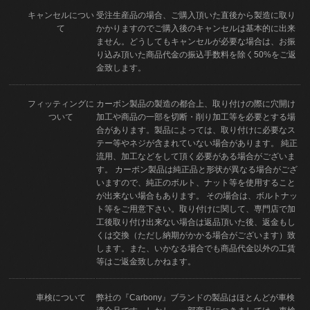
キャンセルについ
受注生産品の場合、ご購入頂いた直後から製造に取り
て
かかりますのでご購入後のキャンセルは基本的に出来
ません。どうしてもキャンセルが必要な場合は、お振
り込み頂いた商品代金の振込手数料を除く50%をご返
金致します。
フィッティングに
カーボン製品の製造の都合上、取り付けの際に穴開け
ついて
加工や商品の一部を切断・削り加工等を必要とする場
合があります。製品によっては、取り付けに必要なス
テー等やネジが含まれていない場合があります。 純正
流用、加工などをして頂く必要がある場合がございま
す。 カーボン製品は純正品と形状が異なる場合がござ
いますので、純正のボルト、ナット等を使用すること
が出来ない場合もあります。 その場合は、ボルトナッ
ト等をご用意下さい。取り付けに関して、専門店で加
工後取り付け出来ない場合は返品頂いた後、返金もし
くは交換（ただし納期がかかる場合がございます）致
します。また、いかなる場合でも商品代金以外の工賃
等はご返金致しかねます。
車検について
弊社の『Carbony』ブランドの製品はほとんどが車検