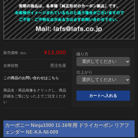
¥13,000
販売価格
（税込）
織り方
受注生産
在庫状態
仕上がり
この商品のお問い合わせはこちら
商品名・商品画像をクリックし、商品
詳細をご覧になった上でご注文くださ
い
カーボニー Ninja1000 11-16年用 ドライカーボン リアフ
ェンダー NE-KA-NI-009