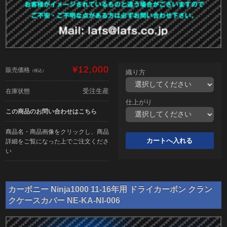
¥12,000
販売価格
（税込）
織り方
受注生産
在庫状態
仕上がり
この商品のお問い合わせはこちら
商品名・商品画像をクリックし、商品
詳細をご覧になった上でご注文くださ
い
カーボニー Ninja1000 11-16年用 ドライカーボン クラン
クケースカバー NE-KA-NI-006