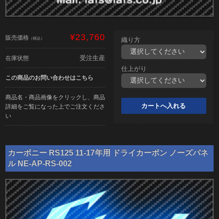
¥23,760
販売価格
（税込）
織り方
受注生産
在庫状態
仕上がり
この商品のお問い合わせはこちら
商品名・商品画像をクリックし、商品
詳細をご覧になった上でご注文くださ
い
カーボニー RS125 11-17年用 ドライカーボン ノーズパネ
ル NE-AP-RS-002