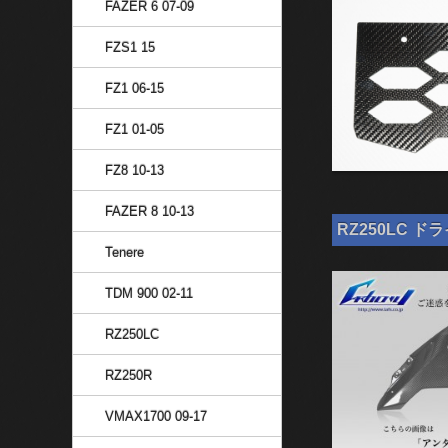
FAZER 6 07-09
FZS1 15
FZ1 06-15
FZ1 01-05
FZ8 10-13
FAZER 8 10-13
RZ250LC ド
Tenere
TDM 900 02-11
RZ250LC
RZ250R
VMAX1700 09-17