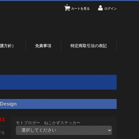
0
カートを見る
ログイン
護方針）
免責事項
特定商取引法の表記
Design
93
モトブロガー ねこかずステッカー
有り