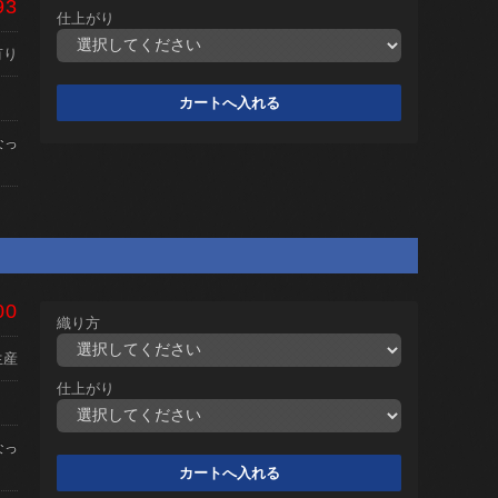
93
仕上がり
有り
なっ
00
織り方
生産
仕上がり
なっ