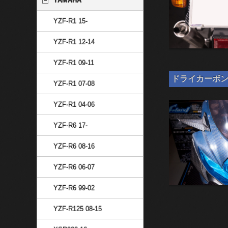
YAMAHA
YZF-R1 15-
YZF-R1 12-14
YZF-R1 09-11
ドライカーボン 汎
YZF-R1 07-08
YZF-R1 04-06
YZF-R6 17-
YZF-R6 08-16
YZF-R6 06-07
YZF-R6 99-02
YZF-R125 08-15