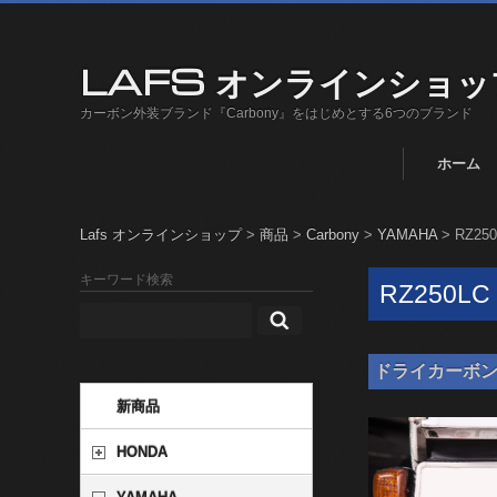
LAFS オンラインショッ
カーボン外装ブランド『Carbony』をはじめとする6つのブランド
ホーム
Lafs オンラインショップ
>
商品
>
Carbony
>
YAMAHA
>
RZ25
キーワード検索
RZ250LC
ドライカーボン ナン
新商品
HONDA