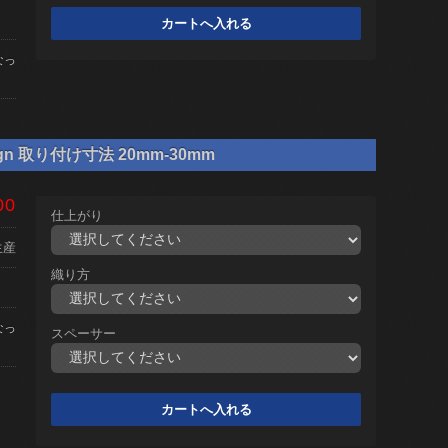
なっ
gn 取り付け寸法 20mm-30mm
00
仕上がり
生産
織り方
なっ
スペーサー