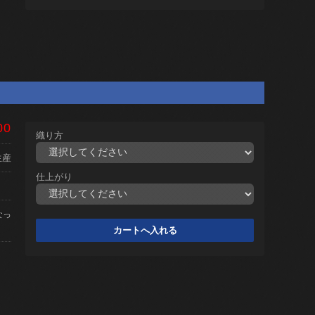
00
織り方
生産
仕上がり
なっ