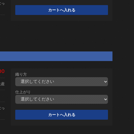
なっ
00
織り方
生産
仕上がり
なっ