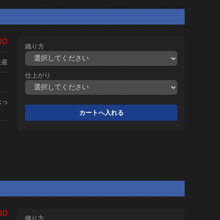
00
織り方
生産
仕上がり
なっ
00
織り方