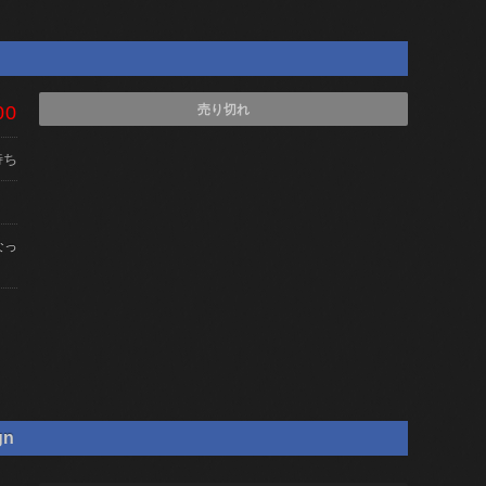
00
売り切れ
待ち
なっ
gn