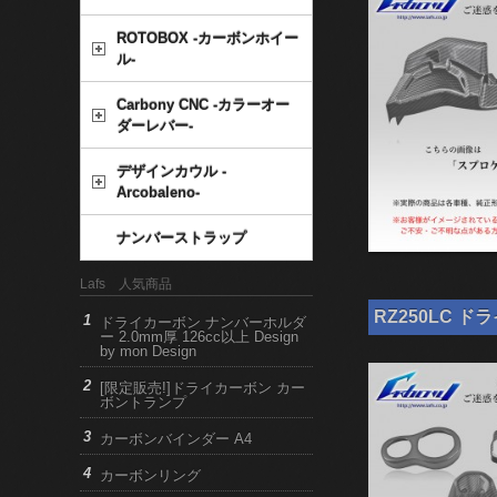
ROTOBOX -カーボンホイー
ル-
Carbony CNC -カラーオー
ダーレバー-
デザインカウル -
Arcobaleno-
ナンバーストラップ
Lafs 人気商品
RZ250LC ド
ドライカーボン ナンバーホルダ
ー 2.0mm厚 126cc以上 Design
by mon Design
[限定販売!]ドライカーボン カー
ボントランプ
カーボンバインダー A4
カーボンリング