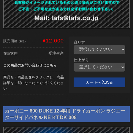
¥12,000
販売価格
（税込）
織り方
受注生産
在庫状態
仕上がり
この商品のお問い合わせはこちら
商品名・商品画像をクリックし、商品
詳細をご覧になった上でご注文くださ
い
カーボニー 690 DUKE 12-年用 ドライカーボン ラジエー
ターサイドパネル NE-KT-DK-008