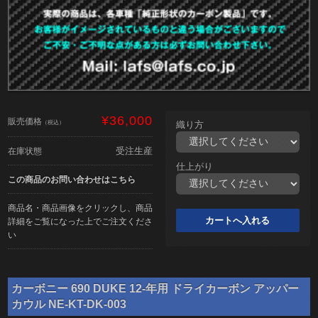
¥36,000
販売価格
（税込）
織り方
受注生産
在庫状態
仕上がり
この商品のお問い合わせはこちら
商品名・商品画像をクリックし、商品
詳細をご覧になった上でご注文くださ
い
カーボニー 690 DUKE 12-年用 ドライカーボン アッパー
カウル NE-KT-DK-003