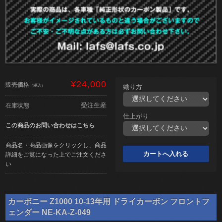
¥24,000
販売価格
（税込）
織り方
受注生産
在庫状態
仕上がり
この商品のお問い合わせはこちら
商品名・商品画像をクリックし、商品
詳細をご覧になった上でご注文くださ
い
カーボニー Z1000 10-13年用 ドライカーボン フロントフ
ェンダー NE-KA-Z-049