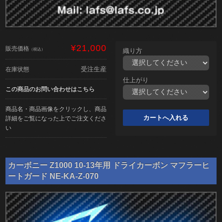
¥21,000
販売価格
（税込）
織り方
受注生産
在庫状態
仕上がり
この商品のお問い合わせはこちら
商品名・商品画像をクリックし、商品
詳細をご覧になった上でご注文くださ
い
カーボニー Z1000 10-13年用 ドライカーボン マフラーヒ
ートガード NE-KA-Z-070