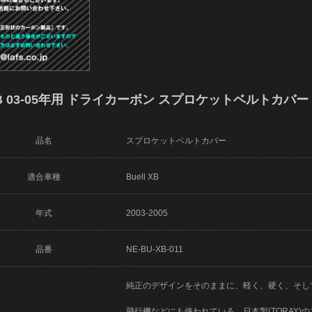
 03-05年用 ドライカーボン スプロケットベルトカバー NE-
品名
スプロケットベルトカバー
適合車種
Buell XB
年式
2003-2005
品番
NE-BU-XB-011
純正のデザインをそのままに、軽く、硬く、そし
飛行機などにも使われている、日本製(TORAY