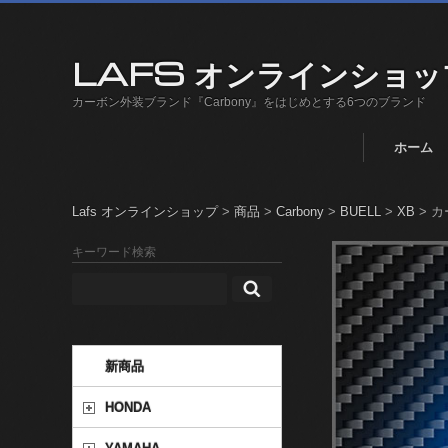
LAFS オンラインショッ
カーボン外装ブランド『Carbony』をはじめとする6つのブランド
ホーム
Lafs オンラインショップ
>
商品
>
Carbony
>
BUELL
>
XB
>
カ
キーワード検索
新商品
HONDA