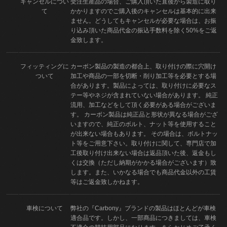
キャンセルについ
受注生産品の場合、ご購入頂いた直後から製造に取り
て
かかりますのでご購入後のキャンセルは基本的に出来
ません。どうしてもキャンセルが必要な場合は、お振
り込み頂いた商品代金の振込手数料を除く50%をご返
金致します。
フィッティングに
カーボン製品の製造の都合上、取り付けの際に穴開け
ついて
加工や商品の一部を切断・削り加工等を必要とする場
合があります。製品によっては、取り付けに必要なス
テー等やネジが含まれていない場合があります。 純正
流用、加工などをして頂く必要がある場合がございま
す。 カーボン製品は純正品と形状が異なる場合がござ
いますので、純正のボルト、ナット等を使用すること
が出来ない場合もあります。 その場合は、ボルトナッ
ト等をご用意下さい。取り付けに関して、専門店で加
工後取り付け出来ない場合は返品頂いた後、返金もし
くは交換（ただし納期がかかる場合がございます）致
します。また、いかなる場合でも商品代金以外の工賃
等はご返金致しかねます。
車検について
弊社の『Carbony』ブランドの製品はほとんどが車検
適合品です。しかし、一部商品につきましては、車検