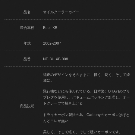
品名
オイルクーラーカバー
適合車種
Buell XB
年式
2002-2007
品番
NE-BU-XB-008
純正のデザインをそのままに、軽く、硬く、そして綺
麗に。
飛行機などにも使われている、日本製(TORAY)のプリ
プレグを使用し、バキュームパッキング処理し、オー
トクレーブで焼き上げる
商品説明
ドライカーボン製法の為、Carbonyのカーボンはほと
んどヨレが無い
美しく、そして軽く、そして硬いカーボンです。