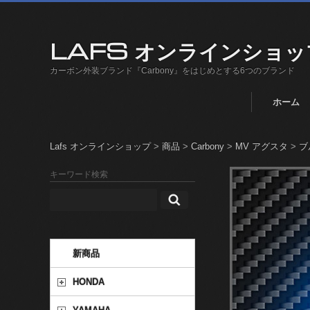
LAFS オンラインショッ
カーボン外装ブランド『Carbony』をはじめとする6つのブランド
ホーム
Lafs オンラインショップ
>
商品
>
Carbony
>
MV アグスタ
>
ブル
キーワード検索
新商品
HONDA