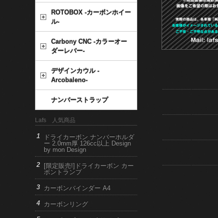
ROTOBOX -カーボンホイー
ル-
Carbony CNC -カラーオー
ダーレバー-
デザインカウル -
Arcobaleno-
ナンバーストラップ
Lafs 人気商品
ドライカーボン ナンバーホルダ
ー 2.0mm厚 126cc以上 Design
by mon Design
[限定販売!]ドライカーボン カー
ボントランプ
カーボンバインダー A4
カーボンリング