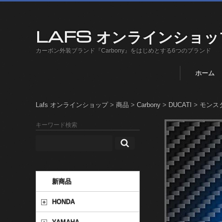
LAFS オンラインショッ
カーボン外装ブランド『Carbony』をはじめとする6つのブランド
ホーム
Lafs オンラインショップ
>
商品
>
Carbony
>
DUCATI
>
モンスター
キーワード検索
新商品
HONDA