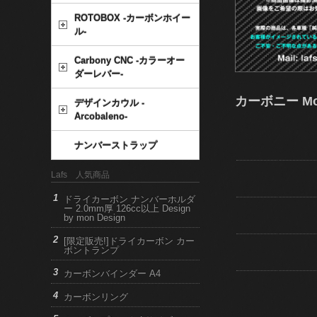
ROTOBOX -カーボンホイー
ル-
Carbony CNC -カラーオー
ダーレバー-
カーボニー Mon
デザインカウル -
Arcobaleno-
ナンバーストラップ
Lafs 人気商品
ドライカーボン ナンバーホルダ
ー 2.0mm厚 126cc以上 Design
by mon Design
[限定販売!]ドライカーボン カー
ボントランプ
カーボンバインダー A4
カーボンリング