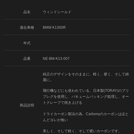
品名
ウィンドシールド
適合車種
BMW K1300R
年式
品番
NE-BM-K13-007
純正のデザインをそのままに、軽く、硬く、そして綺
麗に。
飛行機などにも使われている、日本製(TORAY)のプリ
プレグを使用し、バキュームパッキング処理し、オー
トクレーブで焼き上げる
商品説明
ドライカーボン製法の為、Carbonyのカーボンはほと
んどヨレが無い
美しく、そして軽く、そして硬いカーボンです。