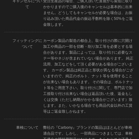
キャンセルについ
受注生産品の場合、ご購入頂いた直後から製造に取り
て
かかりますのでご購入後のキャンセルは基本的に出来
ません。どうしてもキャンセルが必要な場合は、お振
り込み頂いた商品代金の振込手数料を除く50%をご返
金致します。
フィッティングに
カーボン製品の製造の都合上、取り付けの際に穴開け
ついて
加工や商品の一部を切断・削り加工等を必要とする場
合があります。製品によっては、取り付けに必要なス
テー等やネジが含まれていない場合があります。 純正
流用、加工などをして頂く必要がある場合がございま
す。 カーボン製品は純正品と形状が異なる場合がござ
いますので、純正のボルト、ナット等を使用すること
が出来ない場合もあります。 その場合は、ボルトナッ
ト等をご用意下さい。取り付けに関して、専門店で加
工後取り付け出来ない場合は返品頂いた後、返金もし
くは交換（ただし納期がかかる場合がございます）致
します。また、いかなる場合でも商品代金以外の工賃
等はご返金致しかねます。
車検について
弊社の『Carbony』ブランドの製品はほとんどが車検
適合品です。しかし、一部商品につきましては、車検