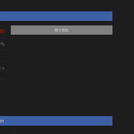
00
売り切れ
待ち
なっ
gn