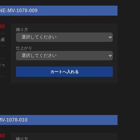
MV-1078-009
00
織り方
生産
仕上がり
なっ
1078-010
00
織り方