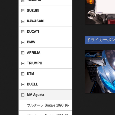
YAMAHA
SUZUKI
KAWASAKI
DUCATI
ドライカーボン 汎
BMW
APRILIA
TRIUMPH
KTM
BUELL
MV Agusta
ブルターレ Brutale 1090 16-