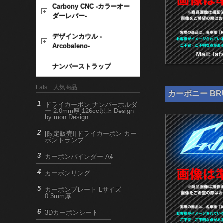
Carbony CNC -カラーオー
ダーレバー-
デザインカウル -
Arcobaleno-
ナンバーストラップ
Lafs 人気商品
カーボニー BRU
ドライカーボン ナンバーホルダ
ー 2.0mm厚 126cc以上 Design
by mon Design
[限定販売!]ドライカーボン カー
ボントランプ
カーボンバインダー A4
カーボンリング
カーボンプレート Lサイズ
0.3mm厚
3Dカーボンシート