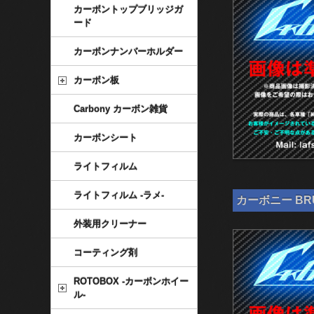
カーボントップブリッジガ
ード
カーボンナンバーホルダー
カーボン板
Carbony カーボン雑貨
カーボンシート
ライトフィルム
ライトフィルム -ラメ-
カーボニー BRU
外装用クリーナー
コーティング剤
ROTOBOX -カーボンホイー
ル-