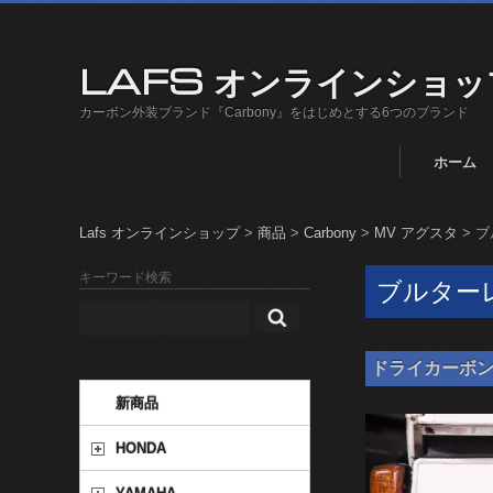
LAFS オンラインショッ
カーボン外装ブランド『Carbony』をはじめとする6つのブランド
ホーム
Lafs オンラインショップ
>
商品
>
Carbony
>
MV アグスタ
>
ブル
キーワード検索
ブルターレ B
ドライカーボン ナン
新商品
HONDA