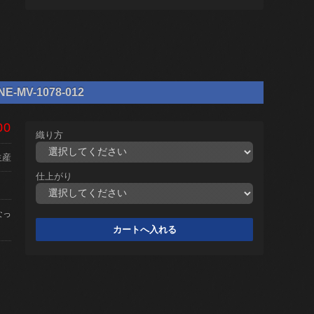
MV-1078-012
00
織り方
生産
仕上がり
なっ