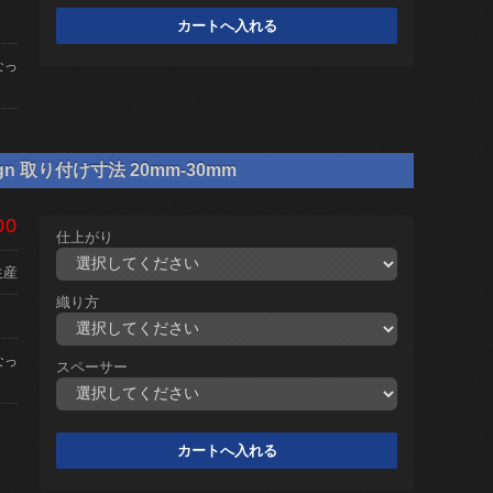
なっ
gn 取り付け寸法 20mm-30mm
00
仕上がり
生産
織り方
なっ
スペーサー