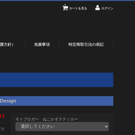
0
カートを見る
ログイン
護方針）
免責事項
特定商取引法の表記
Design
93
モトブロガー ねこかずステッカー
有り