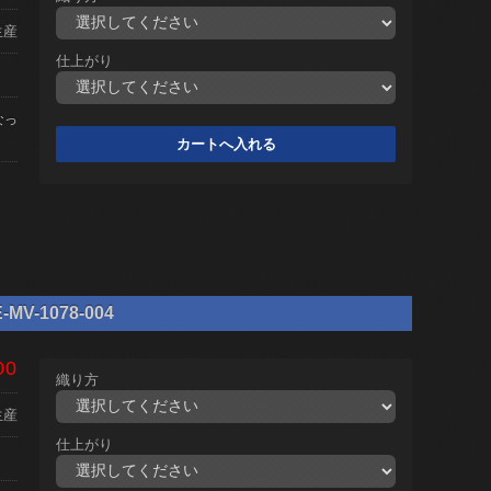
生産
仕上がり
なっ
V-1078-004
00
織り方
生産
仕上がり