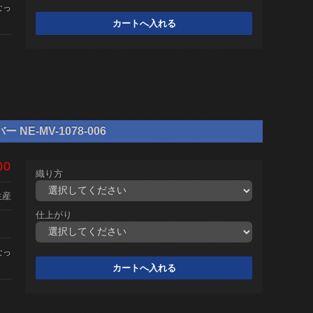
なっ
NE-MV-1078-006
00
織り方
生産
仕上がり
なっ