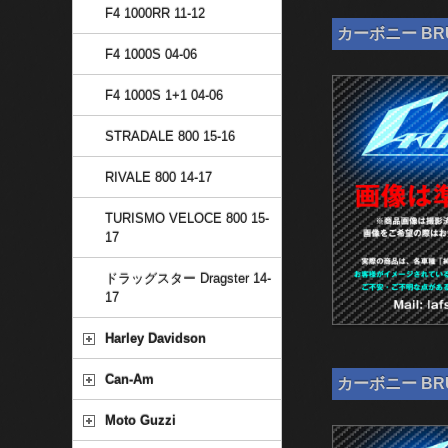
F4 1000RR 11-12
カーボニー BRU
F4 1000S 04-06
F4 1000S 1+1 04-06
STRADALE 800 15-16
RIVALE 800 14-17
TURISMO VELOCE 800 15-
17
ドラッグスター Dragster 14-
17
Harley Davidson
Can-Am
カーボニー BRU
Moto Guzzi