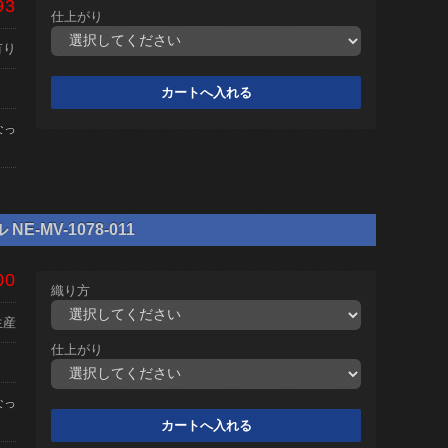
93
仕上がり
有り
なっ
-MV-1078-011
00
織り方
生産
仕上がり
なっ