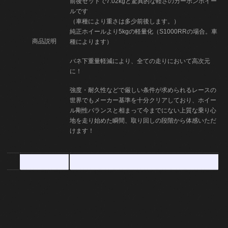
前後セットで7.02kgと驚異的な軽さのカーボンホイー
ルです
（車種により重さは多少前後します。）
純正ホイールより5kgの軽量化（S1000RRの場合。車
商品説明
種によります）
バネ下重量軽減により、全ての走りにおいて高次元
に！
強度・耐久性などで厳しい条件が求められるレースの
世界でもメーカー基準を十分クリアしており、ホイー
ル剛性バランスと相まって今までにない上質な乗り心
地を走り始めた瞬間、取り回しの段階から体感いただ
けます！