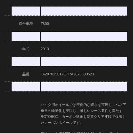
適合車種
Z800
年式
2013-
品番
FA2070350120 / RA2070600523
バイク用ホイールでは圧倒的な軽さを実現し、バネ下
重量の軽量化を実現し、厳しいレース要件も満たす
ROTOBOX。カーボン繊維を硬質クリア皮膜で保護し
たカーボンホイールです。