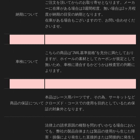
ご注文を頂いてからのお取り寄せとなります。メーカ
ーに在庫がある場合は3週間程度、無い場合は2ヶ月程
納期について
度が納期の目安の納期となります。
在庫がある場合もございますので、お問い合わせくだ
さいませ。
こちらの商品は”JWL基準規格”を充分に満たしており
ますが、ホイールの素材としてカーボンが規定として
車検について
無いため、車検に適合するかどうかは検査官の判断に
よります。
本品はレース用パーツです。その為、サーキットなど
商品の保証について
クローズド・コースでの使用を目的としているため保
証の対象外となります。
法律上の請求原因の種類を問わずいかなる場合におい
ても、弊社の製品自体または製品の使用から生じた障
害・損傷により発生した直接的または間接的に発生し