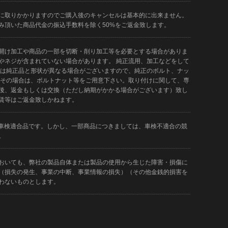
に取りかかりますのでご購入後のキャンセルは基本的に出来ません。
み頂いた商品代金の振込手数料を除く50%をご返金致します。
開け加工や商品の一部を切断・削り加工等を必要とする場合がありま
やネジが含まれていない場合があります。 純正流用、加工などをして
品は純正品と形状が異なる場合がございますので、純正のボルト、ナッ
 その場合は、ボルトナット等をご用意下さい。取り付けに関して、専
後、返金もしくは交換（ただし納期がかかる場合がございます）致し
賃等はご返金致しかねます。
どが車検適合品です。しかし、一部商品につきましては、車検不適合の競
。
おいても、弊社の製品自体または製品の使用から生じた障害・損傷に
（損失の発生、事業の中断、事業情報の損失）（その他金銭的損害を
わないものとします。