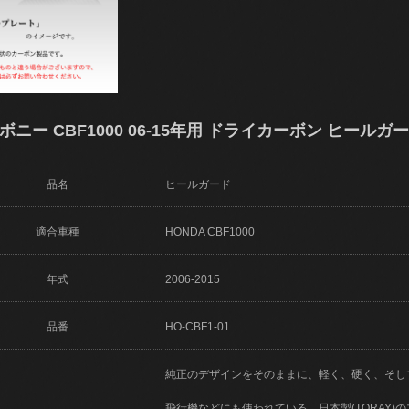
ーボニー CBF1000 06-15年用 ドライカーボン ヒールガード
品名
ヒールガード
適合車種
HONDA CBF1000
年式
2006-2015
品番
HO-CBF1-01
純正のデザインをそのままに、軽く、硬く、そし
飛行機などにも使われている、日本製(TORAY