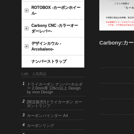
ROTOBOX -カーボンホイー
ル-
Carbony CNC -カラーオー
ダーレバー-
Carbony:カ
デザインカウル -
Arcobaleno-
ナンバーストラップ
Lafs 人気商品
ドライカーボン ナンバーホルダ
ー 2.0mm厚 126cc以上 Design
by mon Design
[限定販売!]ドライカーボン カー
ボントランプ
カーボンバインダー A4
カーボンリング