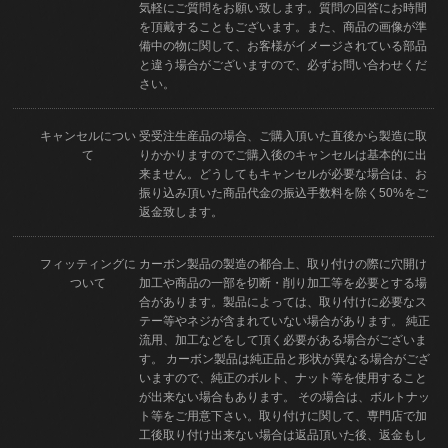
気軽にご質問をお願い致します。質問の回答にお時間
を頂戴することもございます。また、商品の画像が準
備中の物に関して、お客様がイメージされている部品
と違う場合がございますので、必ずお問い合わせくだ
さい。
キャンセルについ
受受注生産品の場合、ご購入頂いた直後から製造に取
て
りかかりますのでご購入後のキャンセルは基本的に出
来ません。どうしてもキャンセルが必要な場合は、お
振り込み頂いた商品代金の振込手数料を除く50%をご
返金致します。
フィッティングに
カーボン製品の製造の都合上、取り付けの際に穴開け
ついて
加工や商品の一部を切断・削り加工等を必要とする場
合があります。製品によっては、取り付けに必要なス
テー等やネジが含まれていない場合があります。 純正
流用、加工などをして頂く必要がある場合がございま
す。 カーボン製品は純正品と形状が異なる場合がござ
いますので、純正のボルト、ナット等を使用すること
が出来ない場合もあります。 その場合は、ボルトナッ
ト等をご用意下さい。取り付けに関して、専門店で加
工後取り付け出来ない場合は返品頂いた後、返金もし