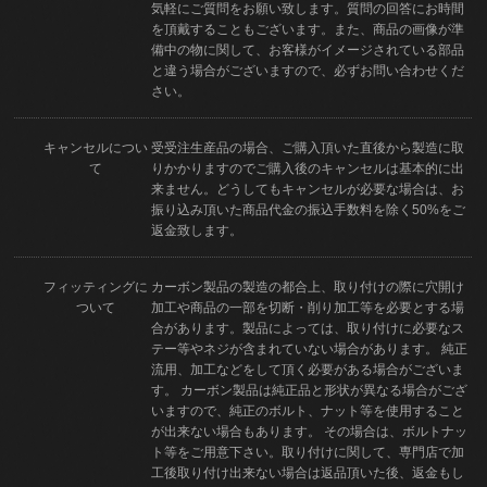
気軽にご質問をお願い致します。質問の回答にお時間
を頂戴することもございます。また、商品の画像が準
備中の物に関して、お客様がイメージされている部品
と違う場合がございますので、必ずお問い合わせくだ
さい。
キャンセルについ
受受注生産品の場合、ご購入頂いた直後から製造に取
て
りかかりますのでご購入後のキャンセルは基本的に出
来ません。どうしてもキャンセルが必要な場合は、お
振り込み頂いた商品代金の振込手数料を除く50%をご
返金致します。
フィッティングに
カーボン製品の製造の都合上、取り付けの際に穴開け
ついて
加工や商品の一部を切断・削り加工等を必要とする場
合があります。製品によっては、取り付けに必要なス
テー等やネジが含まれていない場合があります。 純正
流用、加工などをして頂く必要がある場合がございま
す。 カーボン製品は純正品と形状が異なる場合がござ
いますので、純正のボルト、ナット等を使用すること
が出来ない場合もあります。 その場合は、ボルトナッ
ト等をご用意下さい。取り付けに関して、専門店で加
工後取り付け出来ない場合は返品頂いた後、返金もし