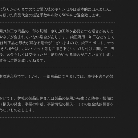
に取りかかりますのでご購入後のキャンセルは基本的に出来ません。
み頂いた商品代金の振込手数料を除く50%をご返金致します。
開け加工や商品の一部を切断・削り加工等を必要とする場合がありま
やネジが含まれていない場合があります。 純正流用、加工などをして
品は純正品と形状が異なる場合がございますので、純正のボルト、ナッ
 その場合は、ボルトナット等をご用意下さい。取り付けに関して、専
後、返金もしくは交換（ただし納期がかかる場合がございます）致し
賃等はご返金致しかねます。
どが車検適合品です。しかし、一部商品につきましては、車検不適合の競
。
おいても、弊社の製品自体または製品の使用から生じた障害・損傷に
（損失の発生、事業の中断、事業情報の損失）（その他金銭的損害を
わないものとします。