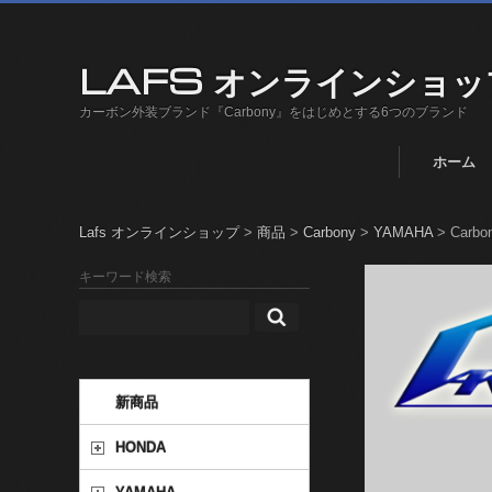
LAFS オンラインショッ
カーボン外装ブランド『Carbony』をはじめとする6つのブランド
ホーム
Lafs オンラインショップ
>
商品
>
Carbony
>
YAMAHA
>
Carb
キーワード検索
新商品
HONDA