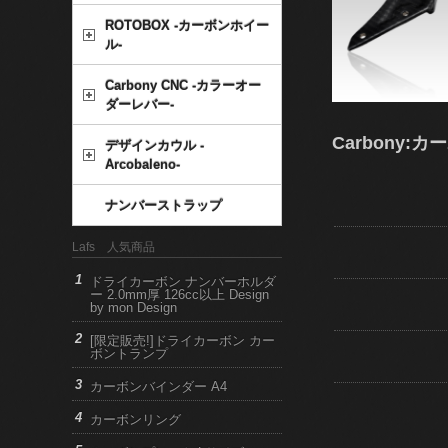
ROTOBOX -カーボンホイー
ル-
Carbony CNC -カラーオー
ダーレバー-
Carbony:カ
デザインカウル -
Arcobaleno-
ナンバーストラップ
Lafs 人気商品
ドライカーボン ナンバーホルダ
ー 2.0mm厚 126cc以上 Design
by mon Design
[限定販売!]ドライカーボン カー
ボントランプ
カーボンバインダー A4
カーボンリング