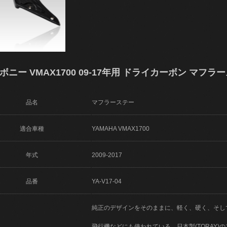
ーボニー VMAX1700 09-17年用 ドライカーボン マフラース
品名
マフラーステー
適合車種
YAMAHA VMAX1700
年式
2009-2017
品番
YA-V17-04
純正のデザインをそのままに、軽く、硬く、そし
飛行機などにも使われている、日本製(TORAY