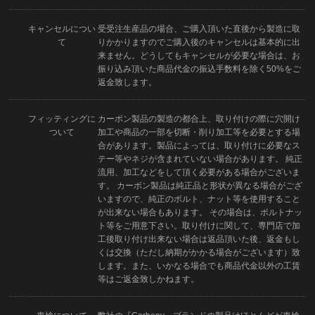
キャンセルについ
受受注生産品の場合、ご購入頂いた直後から製造に取
て
りかかりますのでご購入後のキャンセルは基本的に出
来ません。どうしてもキャンセルが必要な場合は、お
振り込み頂いた商品代金の振込手数料を除く50%をご
返金致します。
フィッティングに
カーボン製品の製造の都合上、取り付けの際に穴開け
ついて
加工や商品の一部を切断・削り加工等を必要とする場
合があります。製品によっては、取り付けに必要なス
テー等やネジが含まれていない場合があります。 純正
流用、加工などをして頂く必要がある場合がございま
す。 カーボン製品は純正品と形状が異なる場合がござ
いますので、純正のボルト、ナット等を使用すること
が出来ない場合もあります。 その場合は、ボルトナッ
ト等をご用意下さい。取り付けに関して、専門店で加
工後取り付け出来ない場合は返品頂いた後、返金もし
くは交換（ただし納期がかかる場合がございます）致
します。また、いかなる場合でも商品代金以外の工賃
等はご返金致しかねます。