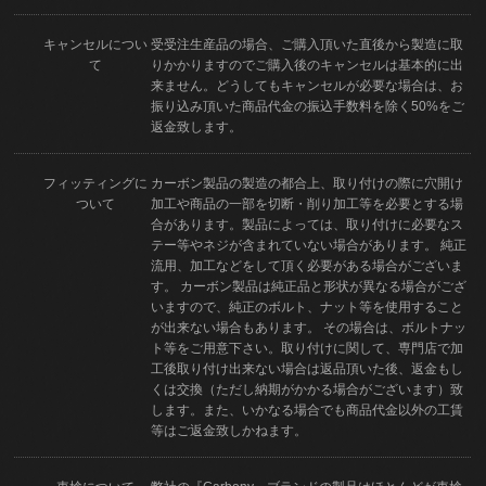
キャンセルについ
受受注生産品の場合、ご購入頂いた直後から製造に取
て
りかかりますのでご購入後のキャンセルは基本的に出
来ません。どうしてもキャンセルが必要な場合は、お
振り込み頂いた商品代金の振込手数料を除く50%をご
返金致します。
フィッティングに
カーボン製品の製造の都合上、取り付けの際に穴開け
ついて
加工や商品の一部を切断・削り加工等を必要とする場
合があります。製品によっては、取り付けに必要なス
テー等やネジが含まれていない場合があります。 純正
流用、加工などをして頂く必要がある場合がございま
す。 カーボン製品は純正品と形状が異なる場合がござ
いますので、純正のボルト、ナット等を使用すること
が出来ない場合もあります。 その場合は、ボルトナッ
ト等をご用意下さい。取り付けに関して、専門店で加
工後取り付け出来ない場合は返品頂いた後、返金もし
くは交換（ただし納期がかかる場合がございます）致
します。また、いかなる場合でも商品代金以外の工賃
等はご返金致しかねます。