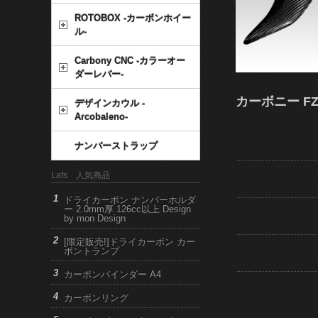
ROTOBOX -カーボンホイー
ル-
Carbony CNC -カラーオー
ダーレバー-
カーボニー FZ
デザインカウル -
Arcobaleno-
ナンバーストラップ
Lafs 人気商品
ドライカーボン ナンバーホルダ
ー 2.0mm厚 126cc以上 Design
by mon Design
[限定販売!]ドライカーボン カー
ボントランプ
カーボンバインダー A4
カーボンリング