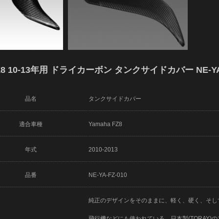
8 10-13年用 ドライカーボン タンクサイドカバー NE-YA-
品名
タンクサイドカバー
適合車種
Yamaha FZ8
年式
2010-2013
品番
NE-YA-FZ-010
純正のデザインをそのままに、軽く、硬く、そし
飛行機などにも使われている、日本製(TORAY